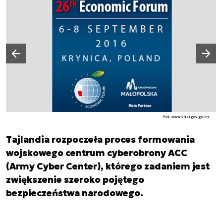
Następny slajd
Poprzedni slajd
Fot. www.thaigov.go.th
Tajlandia rozpoczeła proces formowania
wojskowego centrum cyberobrony ACC
(Army Cyber Center), którego zadaniem jest
zwiększenie szeroko pojętego
bezpieczeństwa narodowego.