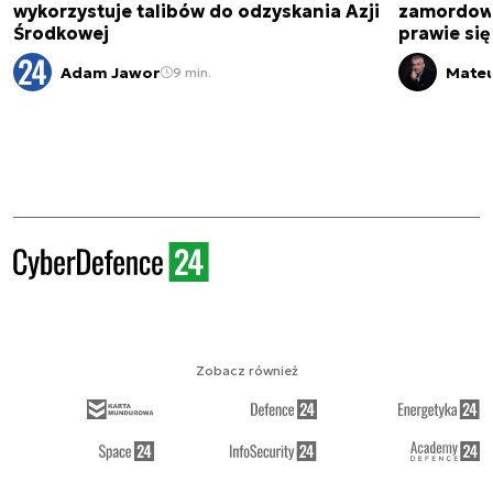
wykorzystuje talibów do odzyskania Azji
zamordowa
Środkowej
prawie się
Adam Jawor
Mateu
9 min.
Zobacz również