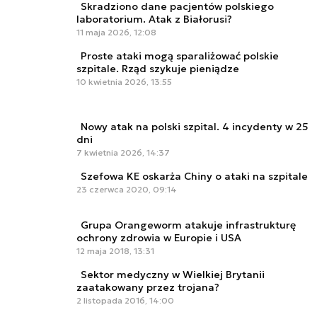
Skradziono dane pacjentów polskiego
laboratorium. Atak z Białorusi?
11 maja 2026, 12:08
Proste ataki mogą sparaliżować polskie
szpitale. Rząd szykuje pieniądze
10 kwietnia 2026, 13:55
Nowy atak na polski szpital. 4 incydenty w 25
dni
7 kwietnia 2026, 14:37
Szefowa KE oskarża Chiny o ataki na szpitale
23 czerwca 2020, 09:14
Grupa Orangeworm atakuje infrastrukturę
ochrony zdrowia w Europie i USA
12 maja 2018, 13:31
Sektor medyczny w Wielkiej Brytanii
zaatakowany przez trojana?
2 listopada 2016, 14:00