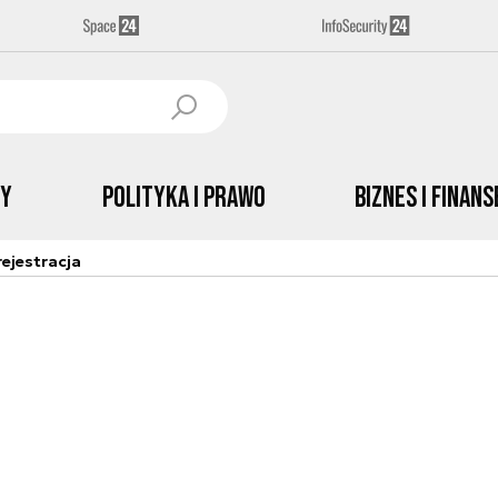
by
Polityka i prawo
Biznes i Finans
ejestracja