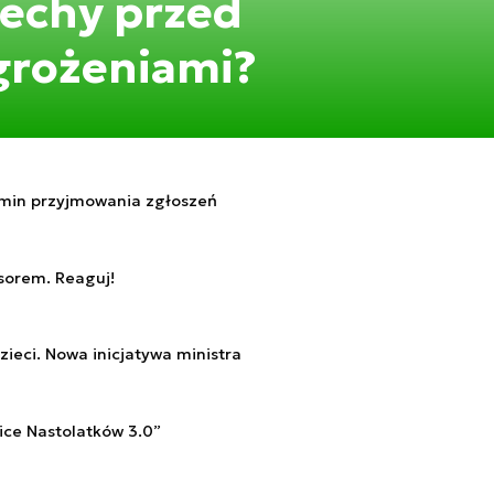
iechy przed
grożeniami?
ermin przyjmowania zgłoszeń
esorem. Reaguj!
eci. Nowa inicjatywa ministra
ice Nastolatków 3.0”