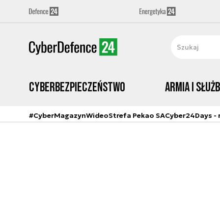
Cyberbezpieczeństwo
Armia i Służ
#CyberMagazyn
Wideo
Strefa Pekao SA
Cyber24Days - r