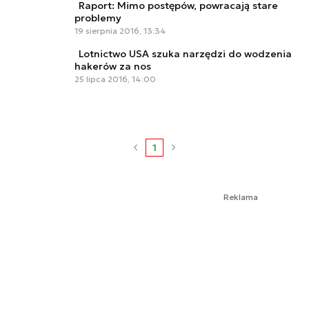
Raport: Mimo postępów, powracają stare
problemy
19 sierpnia 2016, 13:34
Lotnictwo USA szuka narzędzi do wodzenia
hakerów za nos
25 lipca 2016, 14:00
1
Reklama