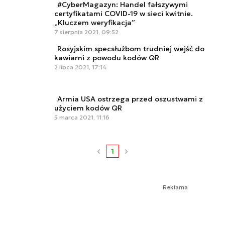
#CyberMagazyn: Handel fałszywymi
certyfikatami COVID-19 w sieci kwitnie.
„Kluczem weryfikacja”
7 sierpnia 2021, 09:52
Rosyjskim specsłużbom trudniej wejść do
kawiarni z powodu kodów QR
2 lipca 2021, 17:14
Armia USA ostrzega przed oszustwami z
użyciem kodów QR
5 marca 2021, 11:16
1
Reklama