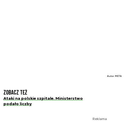
Autor. META
Zobacz też
Ataki na polskie szpitale. Ministerstwo
podało liczby
Reklama