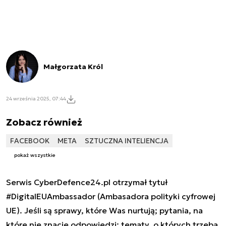
Małgorzata Król
24 września 2025, 07:44
Zobacz również
FACEBOOK
META
SZTUCZNA INTELIENCJA
pokaż wszystkie
Serwis CyberDefence24.pl otrzymał tytuł
#DigitalEUAmbassador (Ambasadora polityki cyfrowej
UE). Jeśli są sprawy, które Was nurtują; pytania, na
które nie znacie odpowiedzi; tematy, o których trzeba