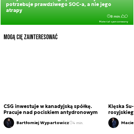
potrzebuje prawdziwego SOC-a, a nie jego
atrapy
8 min.
Materiał sponsorowany
Mogą Cię zainteresować
CSG inwestuje w kanadyjską spółkę.
Klęska Su-
Pracuje nad pociskiem antydronowym
rosyjskie
Bartłomiej Wypartowicz
Macie
4 min.