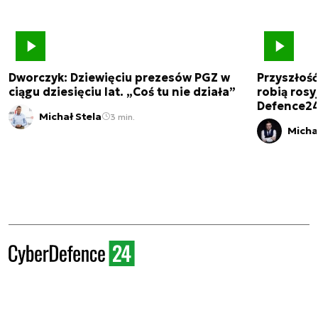
Dworczyk: Dziewięciu prezesów PGZ w
Przyszłoś
ciągu dziesięciu lat. „Coś tu nie działa”
robią rosyj
Defence2
Michał Stela
3 min.
Micha