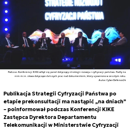
Podczas Konferencji KIKE odbył się panel dotyczący strategii rozwoju i cyfryzacji państwa. Padły na
nim m.in. słowa dotyczące dalszych prac nad dokumentem, który ujawniono w zeszłym roku.
Autor. CyberDefence24
Publikacja Strategii Cyfryzacji Państwa po
etapie prekonsultacji ma nastąpić „na dniach”
– poinformował podczas Konferencji KIKE
Zastępca Dyrektora Departamentu
Telekomunikacji w Ministerstwie Cyfryzacji