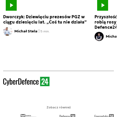
Dworczyk: Dziewięciu prezesów PGZ w
Przyszłoś
ciągu dziesięciu lat. „Coś tu nie działa”
robią rosyj
Defence2
Michał Stela
3 min.
Micha
Zobacz również