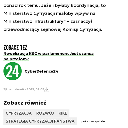
ponad rok temu. Jeżeli byłaby koordynacja, to
Ministerstwo Cyfryzacji miałoby wpływ na
Ministerstwo Infrastruktury”
– zaznaczył
przewodniczący sejmowej Komisji Cyfryzacji.
Zobacz też
Nowelizacja KSC w parlamencie. Jest szansa
na przełom?
CyberDefence24
29 października 2025, 09:08
Zobacz również
CYFRYZACJA
ROZWÓJ
KIKE
STRATEGIA CYFRYZACJI PAŃSTWA
pokaż wszystkie