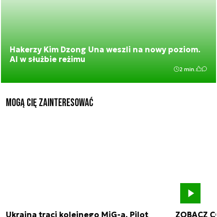
Hakerzy Kim Dzong Una weszli na nowy poziom.
AI w służbie reżimu
2 min.
Mogą Cię zainteresować
Ukraina traci kolejnego MiG-a. Pilot
ZOBACZ C