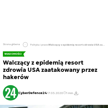
Strona główna
Polityka i prawo
Walczący z epidemią resort zdrowia USA zaatakowany przez hakerów
WIADOMOŚCI
Walczący z epidemią resort
zdrowia USA zaatakowany przez
hakerów
CyberDefence24
17.03.2020
1 min.