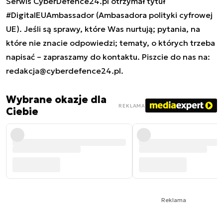
Serwis CyberDefence24.pl otrzymał tytuł
#DigitalEUAmbassador (Ambasadora polityki cyfrowej
UE). Jeśli są sprawy, które Was nurtują; pytania, na
które nie znacie odpowiedzi; tematy, o których trzeba
napisać – zapraszamy do kontaktu. Piszcie do nas na:
redakcja@cyberdefence24.pl
.
Wybrane okazje dla
REKLAMA
Ciebie
Reklama