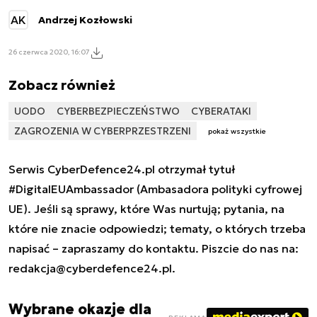
AK
Andrzej Kozłowski
26 czerwca 2020, 16:07
Zobacz również
UODO
CYBERBEZPIECZEŃSTWO
CYBERATAKI
ZAGROZENIA W CYBERPRZESTRZENI
pokaż wszystkie
Serwis CyberDefence24.pl otrzymał tytuł
#DigitalEUAmbassador (Ambasadora polityki cyfrowej
UE). Jeśli są sprawy, które Was nurtują; pytania, na
które nie znacie odpowiedzi; tematy, o których trzeba
napisać – zapraszamy do kontaktu. Piszcie do nas na:
redakcja@cyberdefence24.pl
.
Wybrane okazje dla