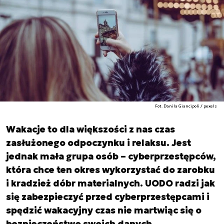
Fot. Danila Giancipoli / pexels
Wakacje to dla większości z nas czas
zasłużonego odpoczynku i relaksu. Jest
jednak mała grupa osób – cyberprzestępców,
która chce ten okres wykorzystać do zarobku
i kradzież dóbr materialnych. UODO radzi jak
się zabezpieczyć przed cyberprzestępcami i
spędzić wakacyjny czas nie martwiąc się o
bezpieczeństwo swoich danych.