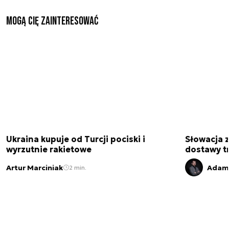
Mogą Cię zainteresować
Ukraina kupuje od Turcji pociski i
Słowacja 
wyrzutnie rakietowe
dostawy t
Artur Marciniak
Adam 
2 min.