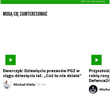
Materiał sponsorowany
Mogą Cię zainteresować
Dworczyk: Dziewięciu prezesów PGZ w
Przyszłoś
ciągu dziesięciu lat. „Coś tu nie działa”
robią rosyj
Defence2
Michał Stela
3 min.
Micha