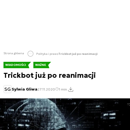
Strona główna
Polityka i prawo
Trickbot już po reanimacji
WIADOMOŚCI
WAŻNE
Trickbot już po reanimacji
SG
Sylwia Gliwa
27.11.2020
1 min.