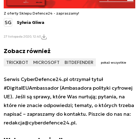
Z oferty Sklepu Defence24 - zapraszamy!
SG
Sylwia Gliwa
27 listopada 2020, 12:40
Zobacz również
TRICKBOT
MICROSOFT
BITDEFENDER
pokaż wszystkie
Serwis CyberDefence24.pl otrzymał tytuł
#DigitalEUAmbassador (Ambasadora polityki cyfrowej
UE). Jeśli są sprawy, które Was nurtują; pytania, na
które nie znacie odpowiedzi; tematy, o których trzeba
napisać – zapraszamy do kontaktu. Piszcie do nas na:
redakcja@cyberdefence24.pl
.