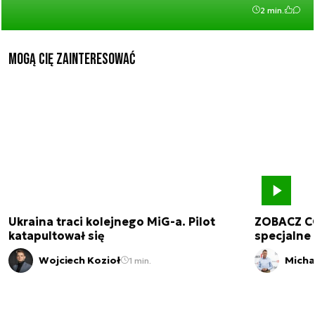
2 min.
Mogą Cię zainteresować
Ukraina traci kolejnego MiG-a. Pilot
ZOBACZ C
katapultował się
specjalne 
Wojciech Kozioł
Micha
1 min.