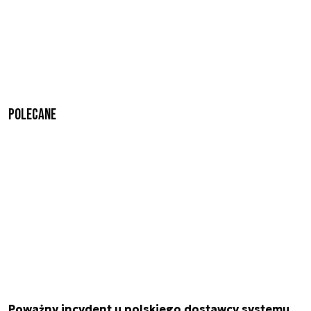
Polecane
Poważny incydent u polskiego dostawcy systemu