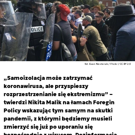
fot. Evan Nesterak / Flickr / CC BY 2.0
„Samoizolacja może zatrzymać
koronawirusa, ale przyspieszy
rozprzestrzenianie się ekstremizmu” –
twierdzi Nikita Malik na łamach Foregin
Policy wskazując tym samym na skutki
pandemii, z którymi będziemy musieli
zmierzyć się już po uporaniu się
bezpośrednio z wirusem. Dezinformacja