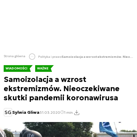
Strona główna
Polityka i prawo
Samoizolacja a wzrost ekstremizmów. Nieoczekiwane skutki pandemii koronawirusa
WIADOMOŚCI
WAŻNE
Samoizolacja a wzrost
ekstremizmów. Nieoczekiwane
skutki pandemii koronawirusa
SG
Sylwia Gliwa
31.03.2020
1 min.