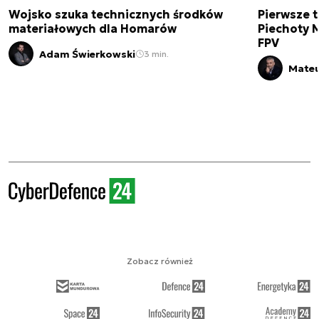
Wojsko szuka technicznych środków
Pierwsze t
materiałowych dla Homarów
Piechoty M
FPV
Adam Świerkowski
3 min.
Mateu
Zobacz również