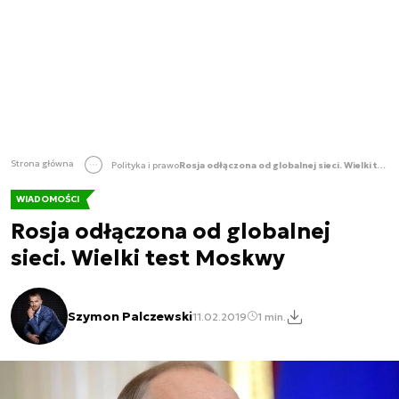
Strona główna
Polityka i prawo
Rosja odłączona od globalnej sieci. Wielki test Moskwy
WIADOMOŚCI
Rosja odłączona od globalnej
sieci. Wielki test Moskwy
Szymon Palczewski
11.02.2019
1 min.