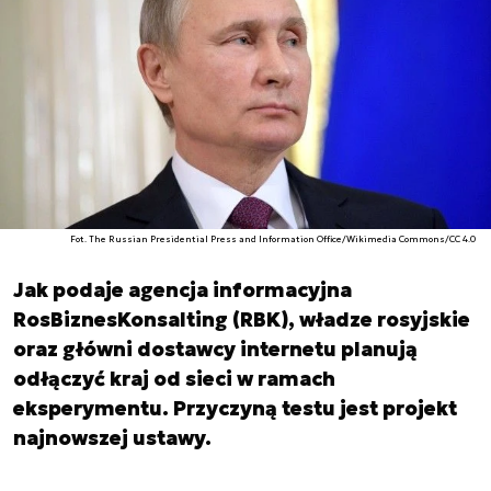
Fot. The Russian Presidential Press and Information Office/Wikimedia Commons/CC 4.0
Jak podaje agencja informacyjna
RosBiznesKonsalting (RBK), władze rosyjskie
oraz główni dostawcy internetu planują
odłączyć kraj od sieci w ramach
eksperymentu. Przyczyną testu jest projekt
najnowszej ustawy.