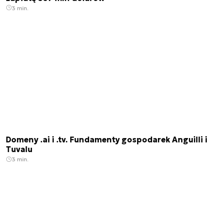
3 min.
Domeny .ai i .tv. Fundamenty gospodarek Anguilli i
Tuvalu
3 min.