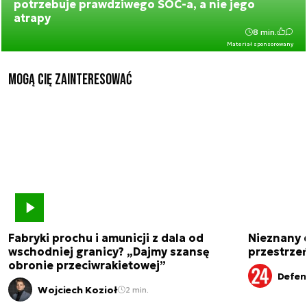
potrzebuje prawdziwego SOC-a, a nie jego
atrapy
8 min.
Materiał sponsorowany
Mogą Cię zainteresować
Fabryki prochu i amunicji z dala od
Nieznany 
wschodniej granicy? „Dajmy szansę
przestrze
obronie przeciwrakietowej”
Defen
Wojciech Kozioł
2 min.