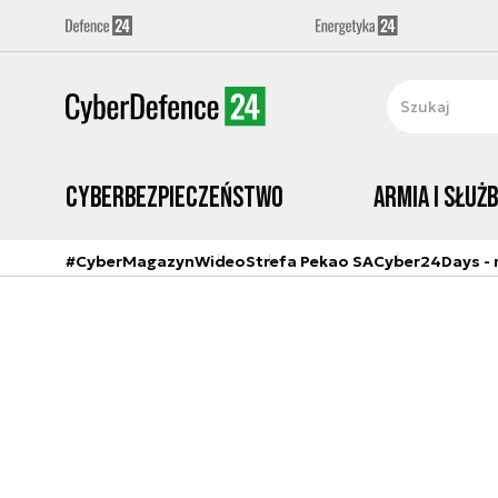
Cyberbezpieczeństwo
Armia i Służ
#CyberMagazyn
Wideo
Strefa Pekao SA
Cyber24Days - r