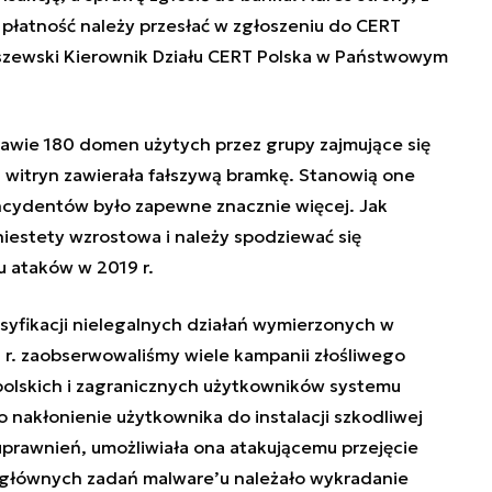
płatność należy przesłać
w zgłoszeniu do CERT
oszewski Kierownik Działu CERT Polska w Państwowym
awie 180 domen użytych przez grupy zajmujące się
h witryn zawierała fałszywą bramkę. Stanowią one
ncydentów było zapewne znacznie więcej. Jak
niestety wzrostowa i należy spodziewać się
pu ataków w 2019 r.
ensyfikacji nielegalnych działań wymierzonych w
r. zaobserwowaliśmy wiele kampanii złośliwego
lskich i zagranicznych użytkowników systemu
 nakłonienie użytkownika do instalacji szkodliwej
 uprawnień, umożliwiała ona atakującemu przejęcie
o głównych zadań malware’u należało wykradanie