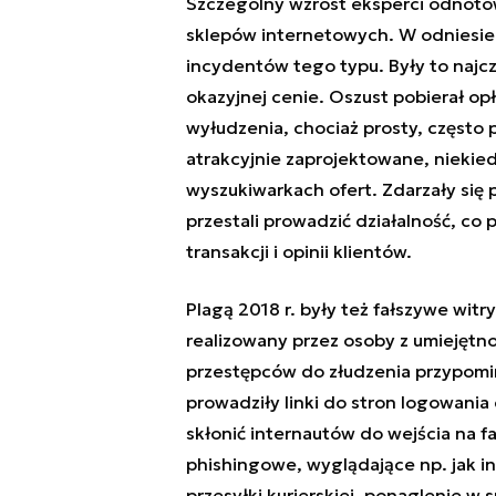
Szczególny wzrost eksperci odnotow
sklepów internetowych. W odniesieni
incydentów tego typu. Były to najcz
okazyjnej cenie. Oszust pobierał opł
wyłudzenia, chociaż prosty, często 
atrakcyjnie zaprojektowane, nieki
wyszukiwarkach ofert. Zdarzały się
przestali prowadzić działalność, co 
transakcji i opinii klientów.
Plagą 2018 r. były też fałszywe wit
realizowany przez osoby z umiejętn
przestępców do złudzenia przypomina
prowadziły linki do stron logowani
skłonić internautów do wejścia na f
phishingowe, wyglądające np. jak in
przesyłki kurierskiej, ponaglenie w s