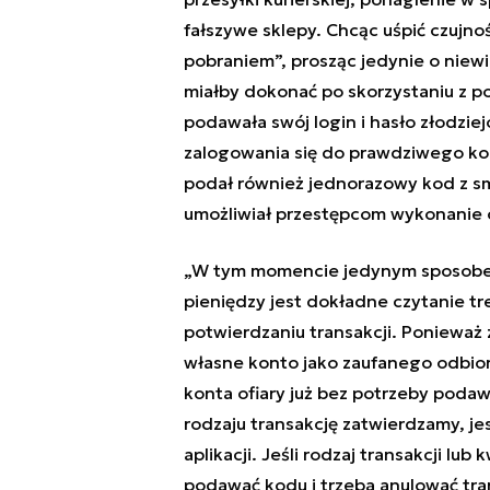
fałszywe sklepy. Chcąc uśpić czujno
pobraniem”, prosząc jedynie o niewie
miałby dokonać po skorzystaniu z po
podawała swój login i hasło złodzie
zalogowania się do prawdziwego konta
podał również jednorazowy kod z sms-
umożliwiał przestępcom wykonanie o
„W tym momencie jedynym sposobem 
pieniędzy jest dokładne czytanie tre
potwierdzaniu transakcji. Ponieważ 
własne konto jako zaufanego odbior
konta ofiary już bez potrzeby poda
rodzaju transakcję zatwierdzamy, je
aplikacji. Jeśli rodzaj transakcji lu
podawać kodu i trzeba anulować tran