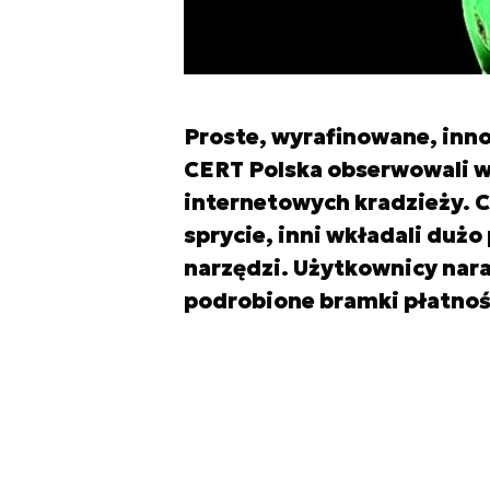
Proste, wyrafinowane, innow
CERT Polska obserwowali w
internetowych kradzieży. Cz
sprycie, inni wkładali du
narzędzi. Użytkownicy naraż
podrobione bramki płatnośc