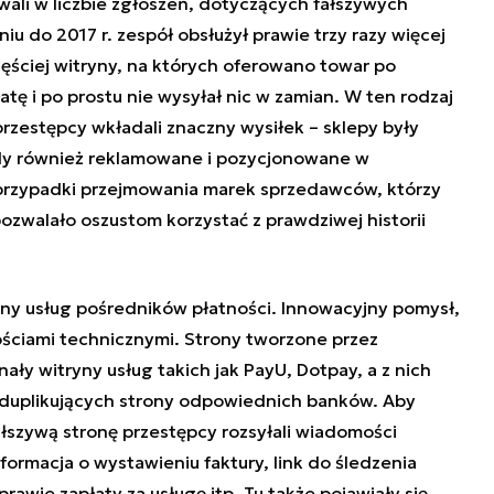
ali w liczbie zgłoszeń, dotyczących fałszywych
u do 2017 r. zespół obsłużył prawie trzy razy więcej
ęściej witryny, na których oferowano towar po
atę i po prostu nie wysyłał nic w zamian. W ten rodzaj
przestępcy wkładali znaczny wysiłek – sklepy były
edy również reklamowane i pozycjonowane w
 przypadki przejmowania marek sprzedawców, którzy
pozwalało oszustom korzystać z prawdziwej historii
ryny usług pośredników płatności. Innowacyjny pomysł,
ościami technicznymi. Strony tworzone przez
ły witryny usług takich jak PayU, Dotpay, a z nich
a duplikujących strony odpowiednich banków. Aby
ałszywą stronę przestępcy rozsyłali wiadomości
formacja o wystawieniu faktury, link do śledzenia
prawie zapłaty za usługę itp. Tu także pojawiały się