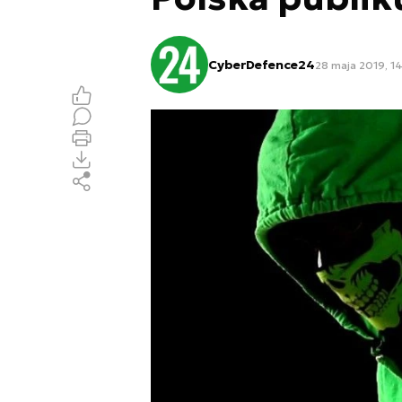
CyberDefence24
28 maja 2019, 1