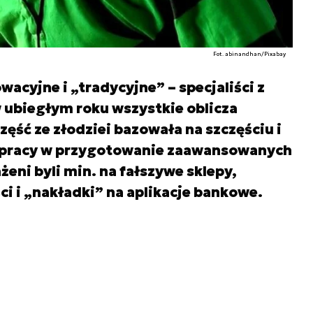
Fot. abinandhan/Pixabay
acyjne i „tradycyjne” – specjaliści z
 ubiegłym roku wszystkie oblicza
ęść ze złodziei bazowała na szczęściu i
żo pracy w przygotowanie zaawansowanych
eni byli min. na fałszywe sklepy,
i i „nakładki” na aplikacje bankowe.