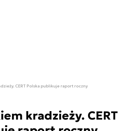
dzieży. CERT Polska publikuje raport roczny
kiem kradzieży. CERT
uje raport roczny