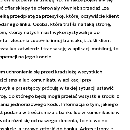
ść ofiar sklepy te oferowały również sprzedaż „za
lką przedpłatę za przesyłkę, której oczywiście klient
danego linku. Osoba, która trafiła na taką stronę,
jom, którzy natychmiast wykorzystywali je do
 i zlecenia zupełnie innej transakcji. Jeśli klient
a lub zatwierdził transakcję w aplikacji mobilnej, to
peracji na jego koncie.
uchronienia się przed kradzieżą wszystkich
ści sms-a lub komunikatu w aplikacji przy
zwykle przestępcy próbują w takiej sytuacji ustawić
cę, do którego będą mogli przelać wszystkie środki z
wania jednorazowego kodu. Informacja o tym, jakiego
st podana w treści sms-a z banku lub w komunikacie w
b kwota różni się od naszego zlecenia, to nie wolno
sakcję, a sprawę zgłosić do banku. Adres strony, z