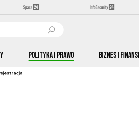
by
Polityka i prawo
Biznes i Finans
ejestracja