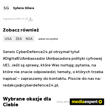
SG
Sylwia Gliwa
11 grudnia 2019, 17:07
Zobacz również
USA
ZEA
NSA
pokaż wszystkie
Serwis CyberDefence24.pl otrzymał tytuł
#DigitalEUAmbassador (Ambasadora polityki cyfrowej
UE). Jeśli są sprawy, które Was nurtują; pytania, na
które nie znacie odpowiedzi; tematy, o których trzeba
napisać – zapraszamy do kontaktu. Piszcie do nas na:
redakcja@cyberdefence24.pl
.
Wybrane okazje dla
REKLAMA
Ciebie