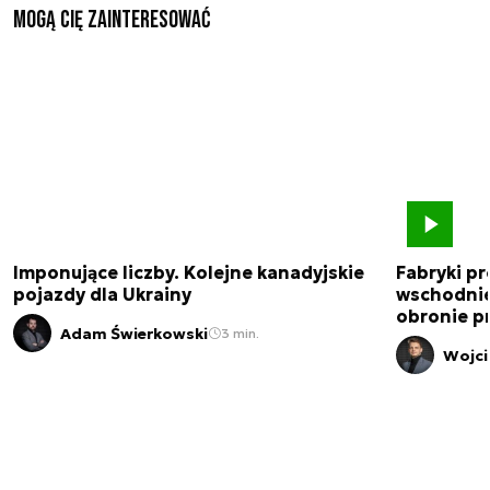
Mogą Cię zainteresować
Imponujące liczby. Kolejne kanadyjskie
Fabryki pr
pojazdy dla Ukrainy
wschodnie
obronie p
Adam Świerkowski
3 min.
Wojci