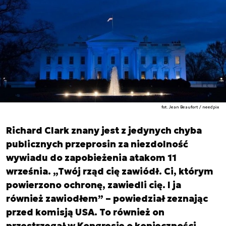
fot. Jean Beaufort / needpix
Richard Clark znany jest z jedynych chyba
publicznych przeprosin za niezdolność
wywiadu do zapobieżenia atakom 11
września. „Twój rząd cię zawiódł. Ci, którym
powierzono ochronę, zawiedli cię. I ja
również zawiodłem” – powiedział zeznając
przed komisją USA. To również on
przestrzegał w Kongresie o konieczności