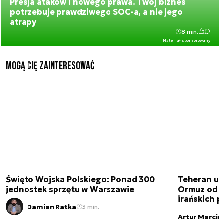
Presja ataków i nowego prawa. Twój biznes
potrzebuje prawdziwego SOC-a, a nie jego
atrapy
8 min.
Materiał sponsorowany
Mogą Cię zainteresować
Święto Wojska Polskiego: Ponad 300
Teheran uz
jednostek sprzętu w Warszawie
Ormuz od 
irańskich
Damian Ratka
3 min.
Artur Marci