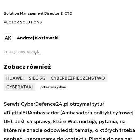
Solution Management Director & CTO
VECTOR SOLUTIONS
AK
Andrzej Kozłowski
21 lutego 2019, 16:28
Zobacz również
HUAWEI
SIEĆ 5G
CYBERBEZPIECZEŃSTWO
CYBERATAKI
pokaż wszystkie
Serwis CyberDefence24.pl otrzymał tytuł
#DigitalEUAmbassador (Ambasadora polityki cyfrowej
UE). Jeśli są sprawy, które Was nurtują; pytania, na
które nie znacie odpowiedzi; tematy, o których trzeba
napisać – zapraszamy do kontaktu. Piszcie do nas na: