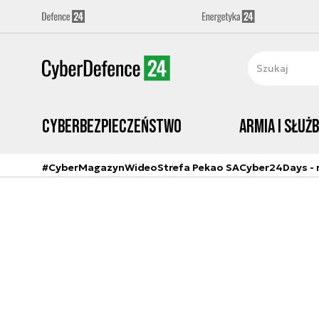
Cyberbezpieczeństwo
Armia i Służ
#CyberMagazyn
Wideo
Strefa Pekao SA
Cyber24Days - r