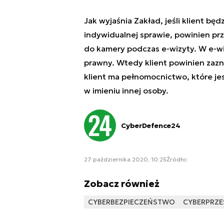
Jak wyjaśnia Zakład, jeśli klient bę
indywidualnej sprawie, powinien p
do kamery podczas e-wizyty. W e-wi
prawny. Wtedy klient powinien zazna
klient ma pełnomocnictwo, które je
w imieniu innej osoby.
CyberDefence24
27 października 2020, 10:25
Źródło:
Zobacz również
CYBERBEZPIECZEŃSTWO
CYBERPRZE