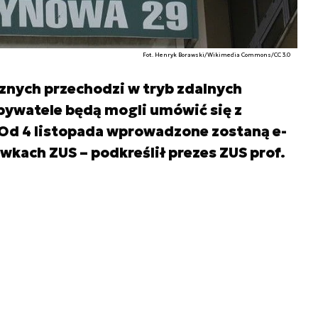
Fot. Henryk Borawski/Wikimedia Commons/CC 3.0
znych przechodzi w tryb zdalnych
obywatele będą mogli umówić się z
 Od 4 listopada wprowadzone zostaną e-
wkach ZUS – podkreślił prezes ZUS prof.