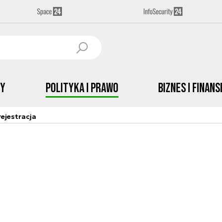
by
Polityka i prawo
Biznes i Finans
ejestracja