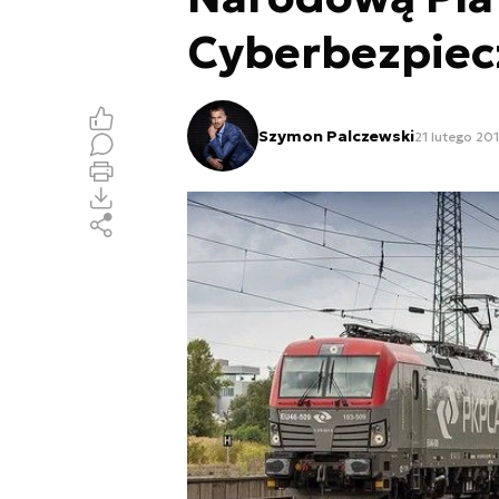
Cyberbezpiec
Szymon Palczewski
21 lutego 201