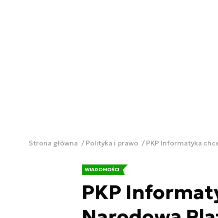
Strona główna
Polityka i prawo
PKP Informatyka chc
WIADOMOŚCI
PKP Informat
Narodową Pla