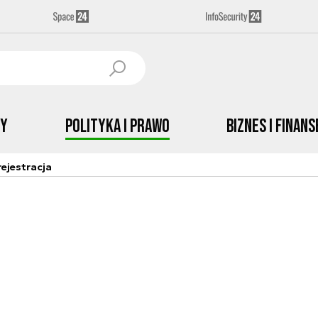
by
Polityka i prawo
Biznes i Finans
ejestracja