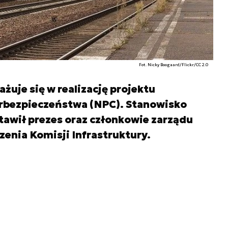
Fot. Nicky Boogaard/Flickr/CC 2.0
żuje się w realizację projektu
rbezpieczeństwa (NPC). Stanowisko
stawił prezes oraz członkowie zarządu
enia Komisji Infrastruktury.