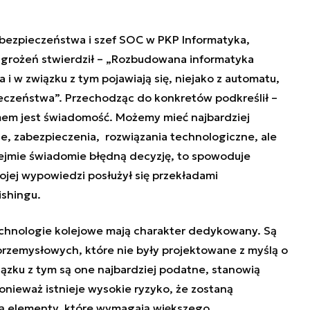
 bezpieczeństwa i szef SOC w PKP Informatyka,
zagrożeń stwierdził – „Rozbudowana informatyka
i w związku z tym pojawiają się, niejako z automatu,
eczeństwa”. Przechodząc do konkretów podkreślił –
em jest świadomość. Możemy mieć najbardziej
, zabezpieczenia, rozwiązania technologiczne, ale
podejmie świadomie błędną decyzję, to spowoduje
ojej wypowiedzi posłużył się przekładami
ishingu.
technologie kolejowe mają charakter dedykowany. Są
przemysłowych, które nie były projektowane z myślą o
ązku z tym są one najbardziej podatne, stanowią
nieważ istnieje wysokie ryzyko, że zostaną
są elementy, które wymagają większego