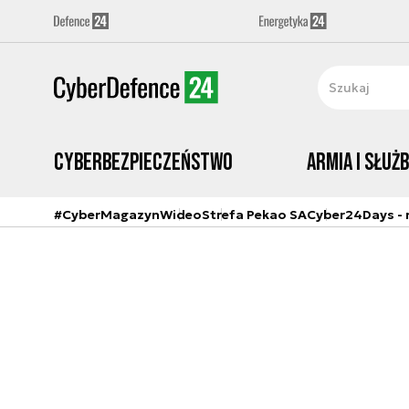
Cyberbezpieczeństwo
Armia i Służ
#CyberMagazyn
Wideo
Strefa Pekao SA
Cyber24Days - r