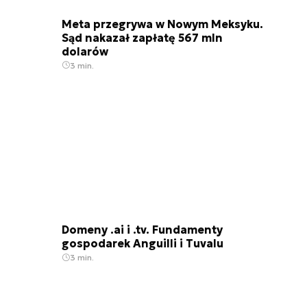
Meta przegrywa w Nowym Meksyku.
Sąd nakazał zapłatę 567 mln
dolarów
3 min.
Domeny .ai i .tv. Fundamenty
gospodarek Anguilli i Tuvalu
3 min.