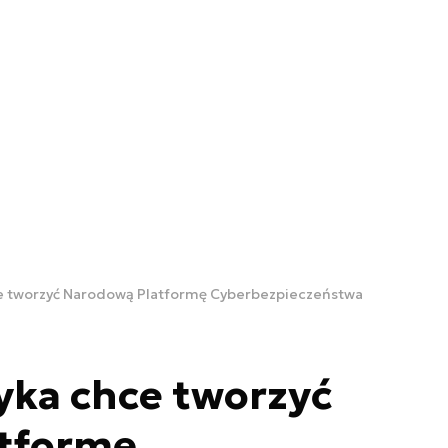
e tworzyć Narodową Platformę Cyberbezpieczeństwa
yka chce tworzyć
tformę