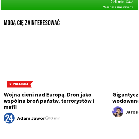
8 min.
Materiał sponsorowany
Mogą Cię zainteresować
PREMIUM
Wojna cieni nad Europą. Dron jako
Gigantycz
wspólna broń państw, terrorystów i
wodowana 
mafii
Jaros
Adam Jawor
10 min.