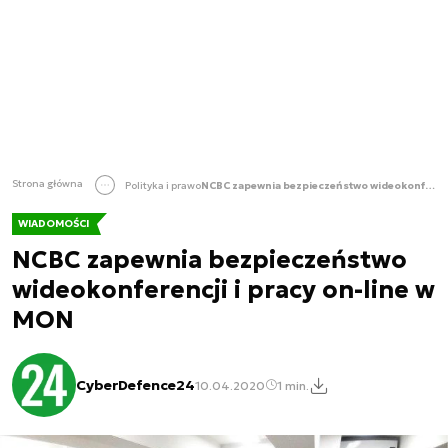
Strona główna
Polityka i prawo
NCBC zapewnia bezpieczeństwo wideokonferencji i pracy on-line w MON
WIADOMOŚCI
NCBC zapewnia bezpieczeństwo
wideokonferencji i pracy on-line w
MON
CyberDefence24
10.04.2020
1 min.