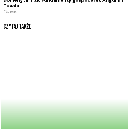
Domeny .ai i .tv. Fundamenty gospodarek Anguilli i
Tuvalu
3 min.
Czytaj także