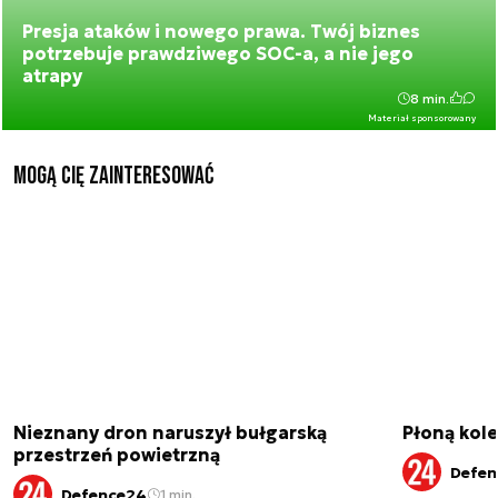
Presja ataków i nowego prawa. Twój biznes
potrzebuje prawdziwego SOC-a, a nie jego
atrapy
8 min.
Materiał sponsorowany
Mogą Cię zainteresować
Nieznany dron naruszył bułgarską
Płoną kole
przestrzeń powietrzną
Defen
Defence24
1 min.