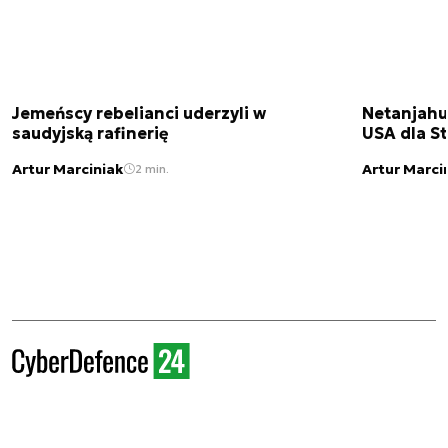
Jemeńscy rebelianci uderzyli w
Netanjahu
saudyjską rafinerię
USA dla St
Artur Marciniak
Artur Marci
2 min.