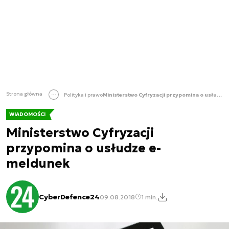
Strona główna
Polityka i prawo
Ministerstwo Cyfryzacji przypomina o usłudze e-meldunek
WIADOMOŚCI
Ministerstwo Cyfryzacji
przypomina o usłudze e-
meldunek
CyberDefence24
09.08.2018
1 min.