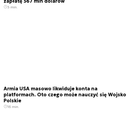
zapłatę 567 mln dolarów
3 min.
Armia USA masowo likwiduje konta na
platformach. Oto czego może nauczyć się Wojsko
Polskie
16 min.