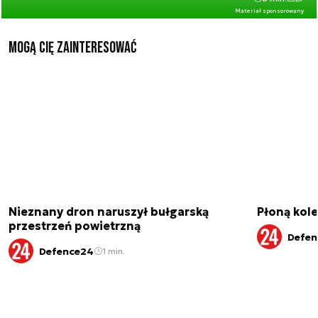
Materiał sponsorowany
Mogą Cię zainteresować
Nieznany dron naruszył bułgarską
Płoną kole
przestrzeń powietrzną
Defen
Defence24
1 min.