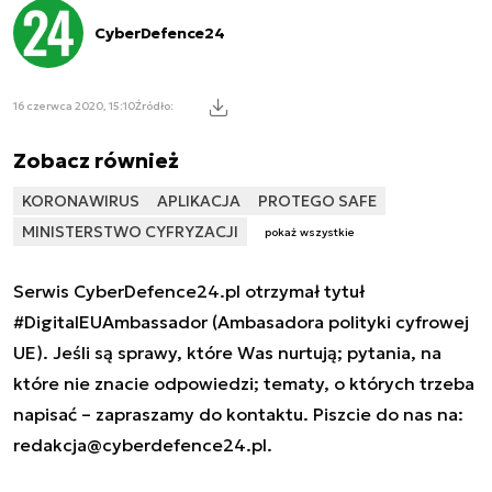
CyberDefence24
16 czerwca 2020, 15:10
Źródło:
Zobacz również
KORONAWIRUS
APLIKACJA
PROTEGO SAFE
MINISTERSTWO CYFRYZACJI
pokaż wszystkie
Serwis CyberDefence24.pl otrzymał tytuł
#DigitalEUAmbassador (Ambasadora polityki cyfrowej
UE). Jeśli są sprawy, które Was nurtują; pytania, na
które nie znacie odpowiedzi; tematy, o których trzeba
napisać – zapraszamy do kontaktu. Piszcie do nas na:
redakcja@cyberdefence24.pl
.