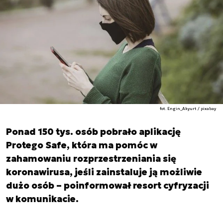
fot. Engin_Akyurt / pixabay
Ponad 150 tys. osób pobrało aplikację
Protego Safe, która ma pomóc w
zahamowaniu rozprzestrzeniania się
koronawirusa, jeśli zainstaluje ją możliwie
dużo osób – poinformował resort cyfryzacji
w komunikacie.