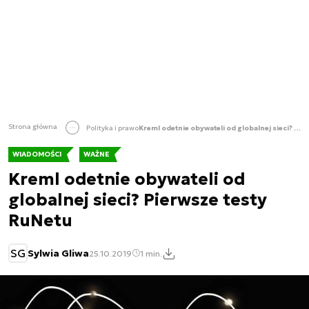
Strona główna
Polityka i prawo
Kreml odetnie obywateli od globalnej sieci? Pierwsze testy RuNetu
WIADOMOŚCI
WAŻNE
Kreml odetnie obywateli od
globalnej sieci? Pierwsze testy
RuNetu
SG
Sylwia Gliwa
25.10.2019
1 min.