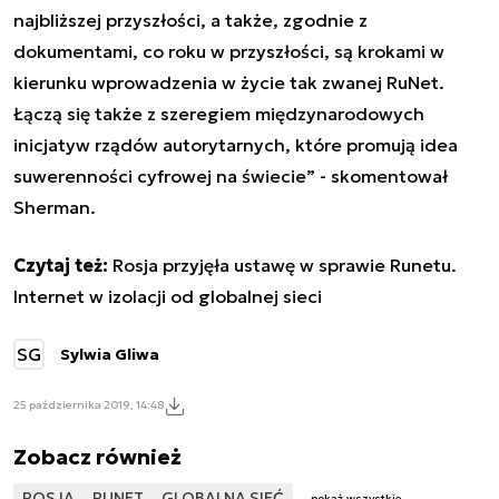
najbliższej przyszłości, a także, zgodnie z
dokumentami, co roku w przyszłości, są krokami w
kierunku wprowadzenia w życie tak zwanej RuNet.
Łączą się także z szeregiem międzynarodowych
inicjatyw rządów autorytarnych, które promują idea
suwerenności cyfrowej na świecie” - skomentował
Sherman.
Czytaj też:
Rosja przyjęła ustawę w sprawie Runetu.
Internet w izolacji od globalnej sieci
SG
Sylwia Gliwa
25 października 2019, 14:48
Zobacz również
ROSJA
RUNET
GLOBALNA SIEĆ
pokaż wszystkie