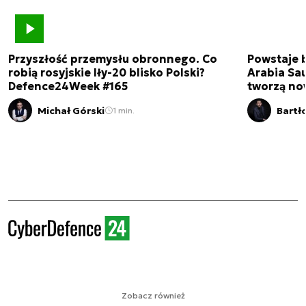
Przyszłość przemysłu obronnego. Co
Powstaje 
robią rosyjskie Iły-20 blisko Polski?
Arabia Sau
Defence24Week #165
tworzą no
Michał Górski
Bartł
1 min.
Zobacz również