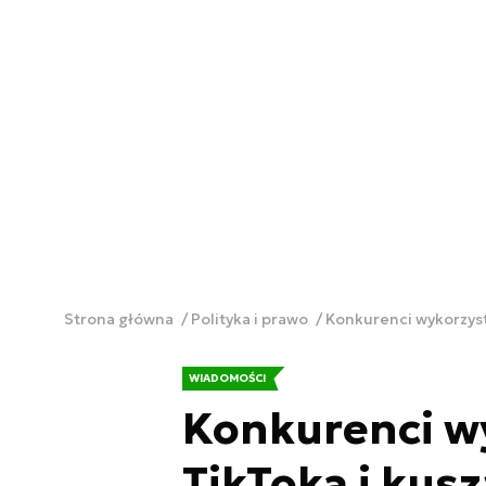
Strona główna
Polityka i prawo
Konkurenci wykorzyst
WIADOMOŚCI
Konkurenci w
TikToka i kus