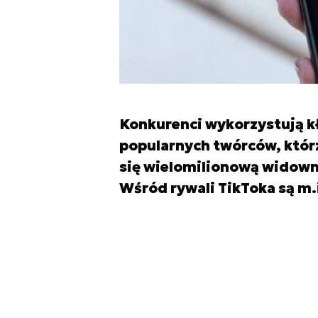
Konkurenci wykorzystują kł
popularnych twórców, którz
się wielomilionową widowni
Wśród rywali TikToka są m.in