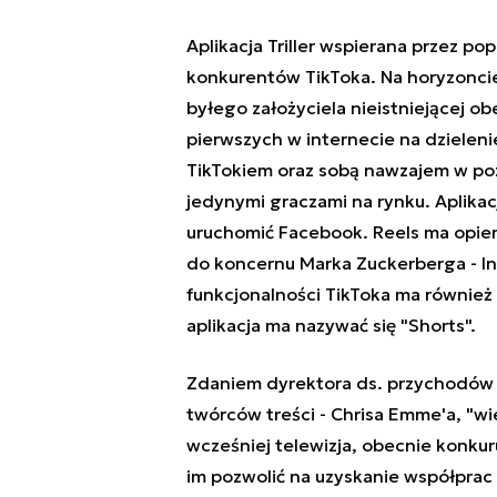
Aplikacja Triller wspierana przez p
konkurentów TikToka. Na horyzoncie 
byłego założyciela nieistniejącej ob
pierwszych w internecie na dzielenie
TikTokiem oraz sobą nawzajem w poz
jedynymi graczami na rynku. Aplikacj
uruchomić Facebook. Reels ma opierać
do koncernu Marka Zuckerberga - In
funkcjonalności TikToka ma również
aplikacja ma nazywać się "Shorts".
Zdaniem dyrektora ds. przychodów p
twórców treści - Chrisa Emme'a, "w
wcześniej telewizja, obecnie konkuru
im pozwolić na uzyskanie współprac