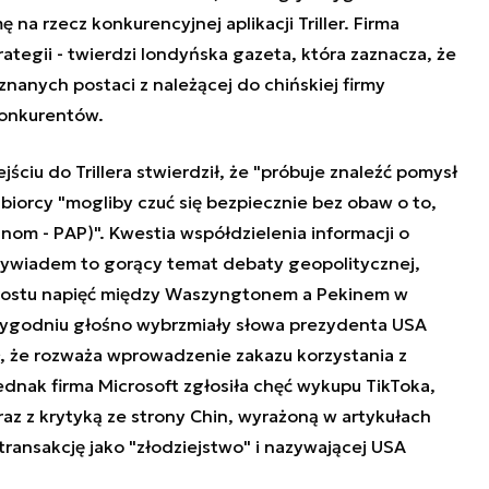
 na rzecz konkurencyjnej aplikacji Triller. Firma
ategii - twierdzi londyńska gazeta, która zaznacza, że
znanych postaci z należącej do chińskiej firmy
konkurentów.
jściu do Trillera stwierdził, że "próbuje znaleźć pomysł
odbiorcy "mogliby czuć się bezpiecznie bez obaw o to,
om - PAP)". Kwestia współdzielenia informacji o
wywiadem to gorący temat debaty geopolitycznej,
rostu napięć między Waszyngtonem a Pekinem w
tygodniu głośno wybrzmiały słowa prezydenta USA
, że rozważa wprowadzenie zakazu korzystania z
jednak firma Microsoft zgłosiła chęć wykupu TikToka,
raz z krytyką ze strony Chin, wyrażoną w artykułach
transakcję jako "złodziejstwo" i nazywającej USA