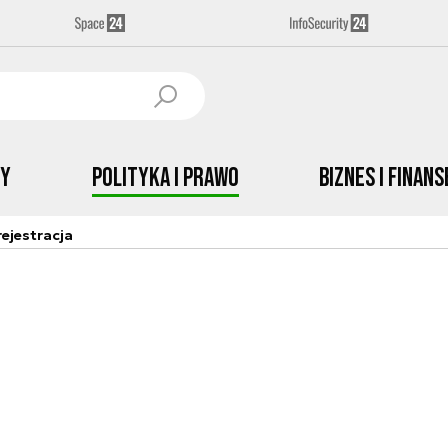
by
Polityka i prawo
Biznes i Finans
ejestracja