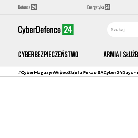
Cyberbezpieczeństwo
Armia i Służ
#CyberMagazyn
Wideo
Strefa Pekao SA
Cyber24Days - r