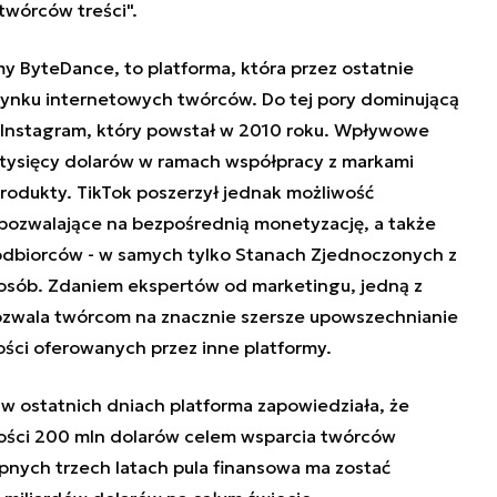
 twórców treści".
rmy ByteDance, to platforma, która przez ostatnie
 rynku internetowych twórców. Do tej pory dominującą
Instagram, który powstał w 2010 roku. Wpływowe
ki tysięcy dolarów w ramach współpracy z markami
rodukty. TikTok poszerzył jednak możliwość
pozwalające na bezpośrednią monetyzację, a także
odbiorców - w samych tylko Stanach Zjednoczonych z
n osób. Zdaniem ekspertów od marketingu, jedną z
 pozwala twórcom na znacznie szersze upowszechnianie
ości oferowanych przez inne platformy.
- w ostatnich dniach platforma zapowiedziała, że
ości 200 mln dolarów celem wsparcia twórców
pnych trzech latach pula finansowa ma zostać