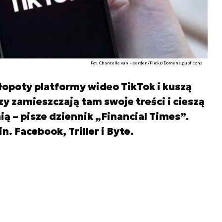
Fot. Chantelle van Heerden/Flickr/Domena publiczna
opoty platformy wideo TikTok i kuszą
y zamieszczają tam swoje treści i cieszą
ą – pisze dziennik „Financial Times”.
. Facebook, Triller i Byte.