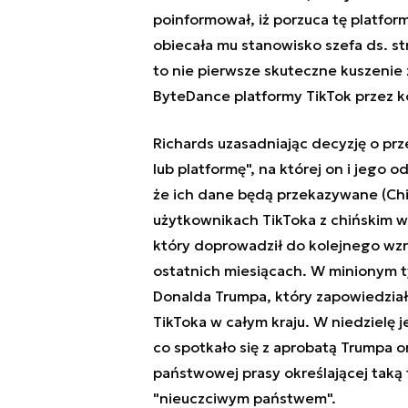
poinformował, iż porzuca tę platformę
obiecała mu stanowisko szefa ds. str
to nie pierwsze skuteczne kuszenie 
ByteDance platformy TikTok przez 
Richards uzasadniając decyzję o prze
lub platformę", na której on i jego 
że ich dane będą przekazywane (Chin
użytkownikach TikToka z chińskim 
który doprowadził do kolejnego wz
ostatnich miesiącach. W minionym 
Donalda Trumpa, który zapowiedział
TikToka w całym kraju. W niedzielę 
co spotkało się z aprobatą Trumpa o
państwowej prasy określającej taką 
"nieuczciwym państwem".