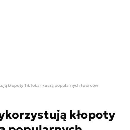
ują kłopoty TikToka i kuszą popularnych twórców
ykorzystują kłopoty
zą popularnych