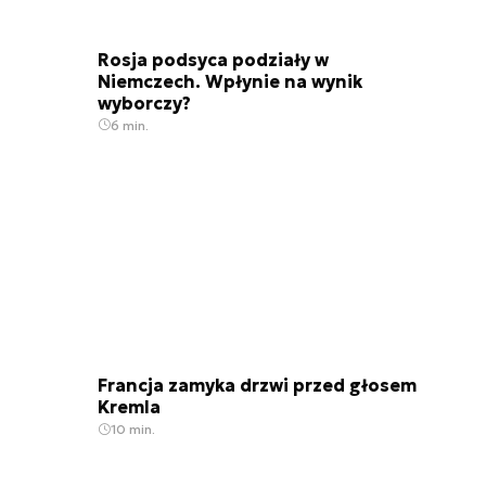
Rosja podsyca podziały w
Niemczech. Wpłynie na wynik
wyborczy?
6 min.
Francja zamyka drzwi przed głosem
Kremla
10 min.