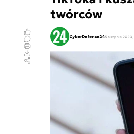
twórców
CyberDefence24
5 sierpnia 2020, 