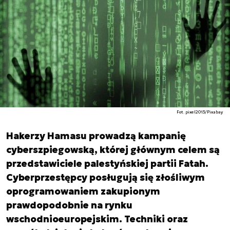
Fot. pixel2013/Pixabay
Hakerzy Hamasu prowadzą kampanię
cyberszpiegowską, której głównym celem są
przedstawiciele palestyńskiej partii Fatah.
Cyberprzestępcy posługują się złośliwym
oprogramowaniem zakupionym
prawdopodobnie na rynku
wschodnioeuropejskim. Techniki oraz