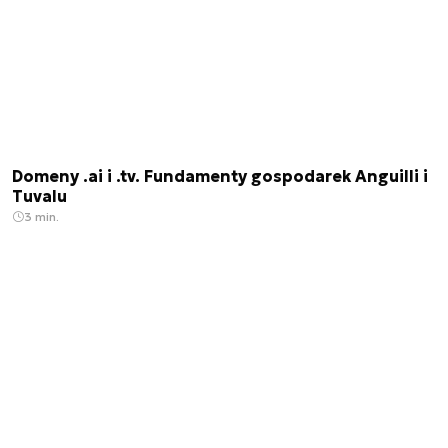
Domeny .ai i .tv. Fundamenty gospodarek Anguilli i
Tuvalu
3 min.