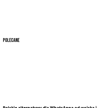
Polecane
Polskie alternatywy dla WhatsAppa od wojska i