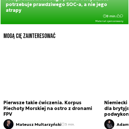
potrzebuje prawdziwego SOC-a, a nie jego
atrapy
8 min.
Materiał sponsorowany
Mogą Cię zainteresować
Pierwsze takie ćwiczenia. Korpus
Niemiecki 
Piechoty Morskiej na ostro z dronami
dla brytyjs
FPV
podwykon
Mateusz Multarzyński
Adam 
3 min.