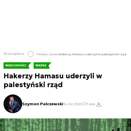
Strona główna
Polityka i prawo
Hakerzy Hamasu uderzyli w palestyński rząd
WIADOMOŚCI
WAŻNE
Hakerzy Hamasu uderzyli w
palestyński rząd
Szymon Palczewski
14.02.2020
1 min.