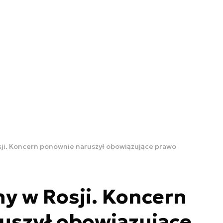
ji. Koncern ponownie naruszył obowiązujące prawo
y w Rosji. Koncern
uszył obowiązujące