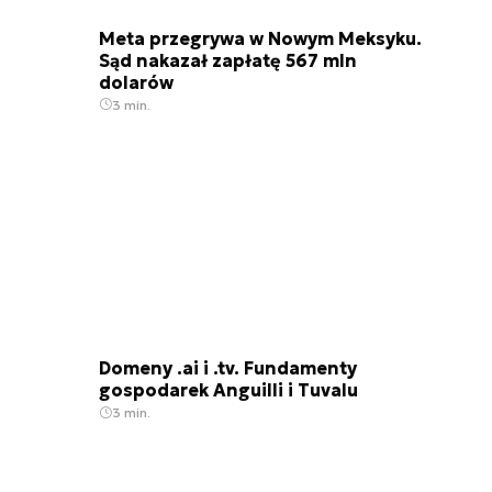
Meta przegrywa w Nowym Meksyku.
Sąd nakazał zapłatę 567 mln
dolarów
3 min.
Domeny .ai i .tv. Fundamenty
gospodarek Anguilli i Tuvalu
3 min.