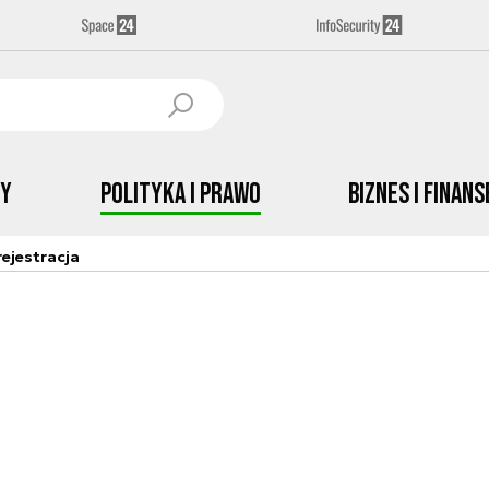
by
Polityka i prawo
Biznes i Finans
ejestracja