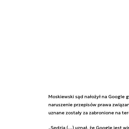
Moskiewski sąd nałożył na Google gr
naruszenie przepisów prawa związan
uznane zostały za zabronione na tere
„Sędzia (...) uznał, że Google jest 