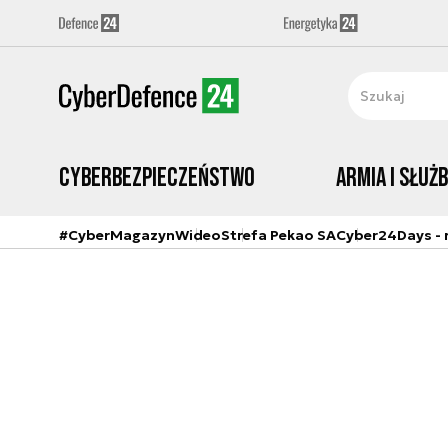
Cyberbezpieczeństwo
Armia i Służ
#CyberMagazyn
Wideo
Strefa Pekao SA
Cyber24Days - r