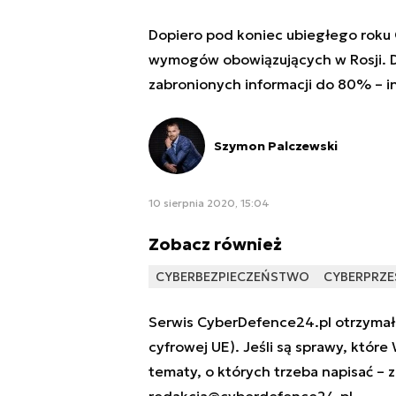
Dopiero pod koniec ubiegłego roku G
wymogów obowiązujących w Rosji. Dz
zabronionych informacji do 80% – in
Szymon Palczewski
10 sierpnia 2020, 15:04
Zobacz również
CYBERBEZPIECZEŃSTWO
CYBERPRZE
Serwis CyberDefence24.pl otrzymał 
cyfrowej UE). Jeśli są sprawy, które
tematy, o których trzeba napisać – 