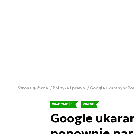
Strona główna
Polityka i prawo
Google ukarany w Ros
WIADOMOŚCI
WAŻNE
Google ukaran
ponownie nar