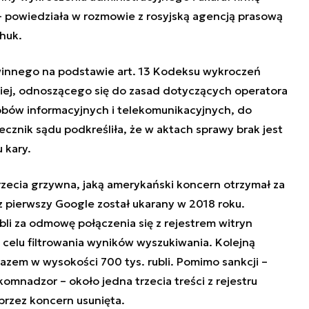
 – powiedziała w rozmowie z rosyjską agencją prasową
chuk.
winnego na podstawie art. 13 Kodeksu wykroczeń
kiej, odnoszącego się do zasad dotyczących operatora
obów informacyjnych i telekomunikacyjnych, do
ecznik sądu podkreśliła, że w aktach sprawy brak jest
 kary.
trzecia grzywna, jaką amerykański koncern otrzymał za
z pierwszy Google został ukarany w 2018 roku.
bli za odmowę połączenia się z rejestrem witryn
 celu filtrowania wyników wyszukiwania. Kolejną
azem w wysokości 700 tys. rubli. Pomimo sankcji –
omnadzor – około jedna trzecia treści z rejestru
 przez koncern usunięta.