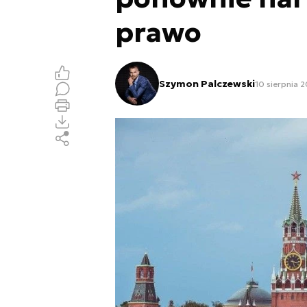
prawo
Szymon Palczewski
10 sierpnia 