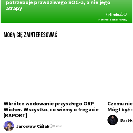
potrzebuje prawdziwego SOC-a, a nie jego
atrapy
8 min.
Materiał sponsorowany
Mogą Cię zainteresować
Wkrótce wodowanie przyszłego ORP
Czemu nie
Wicher. Wszystko, co wiemy o fregacie
Mógł być 
[RAPORT]
Bartł
Jarosław Ciślak
8 min.