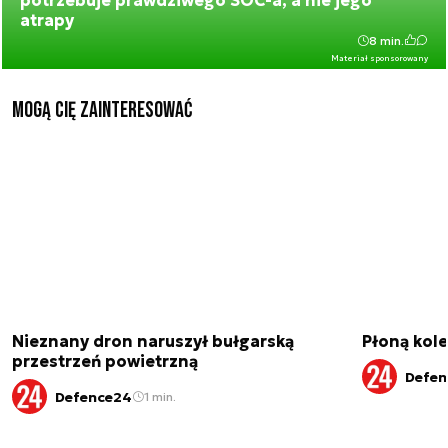
potrzebuje prawdziwego SOC-a, a nie jego
atrapy
8 min.
Materiał sponsorowany
Mogą Cię zainteresować
Nieznany dron naruszył bułgarską
Płoną kole
przestrzeń powietrzną
Defen
Defence24
1 min.