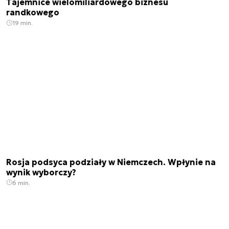
Tajemnice wielomiliardowego biznesu
randkowego
19 min.
Rosja podsyca podziały w Niemczech. Wpłynie na
wynik wyborczy?
6 min.