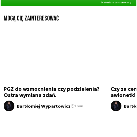
Materiał sponsorowany
Mogą Cię zainteresować
PGZ do wzmocnienia czy podzielenia?
Czy za cen
Ostra wymiana zdań.
awionetki 
Bartłomiej Wypartowicz
Bartł
1 min.