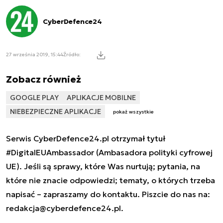
CyberDefence24
27 września 2019, 15:44
Źródło:
Zobacz również
GOOGLE PLAY
APLIKACJE MOBILNE
NIEBEZPIECZNE APLIKACJE
pokaż wszystkie
Serwis CyberDefence24.pl otrzymał tytuł
#DigitalEUAmbassador (Ambasadora polityki cyfrowej
UE). Jeśli są sprawy, które Was nurtują; pytania, na
które nie znacie odpowiedzi; tematy, o których trzeba
napisać – zapraszamy do kontaktu. Piszcie do nas na:
redakcja@cyberdefence24.pl
.