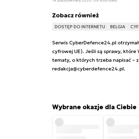
14 października 2020, 09:50
Źródło:
Zobacz również
DOSTĘP DO INTERNETU
BELGIA
CYF
Serwis CyberDefence24.pl otrzymał 
cyfrowej UE). Jeśli są sprawy, które
tematy, o których trzeba napisać – 
redakcja@cyberdefence24.pl
.
Wybrane okazje dla Ciebie