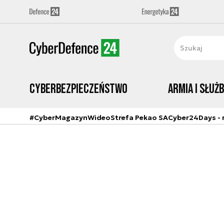
Cyberbezpieczeństwo
Armia i Służ
#CyberMagazyn
Wideo
Strefa Pekao SA
Cyber24Days - r