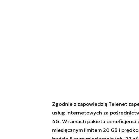
Zgodnie z zapowiedzią Telenet zap
usług internetowych za pośrednict
4G. W ramach pakietu beneficjenci 
miesięcznym limitem 20 GB i prędko
będzie 5 euro miesięcznie (ok. 22 zł)