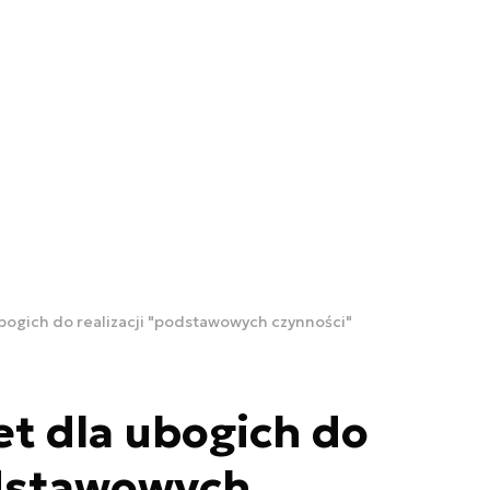
ubogich do realizacji "podstawowych czynności"
et dla ubogich do
odstawowych