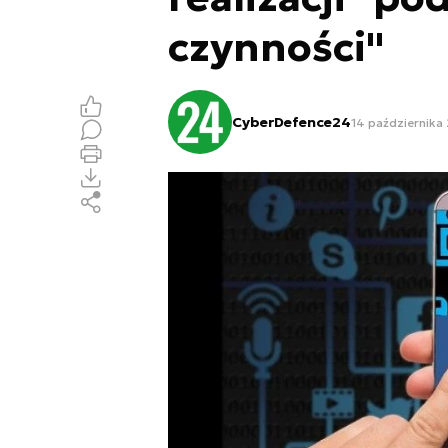
czynności"
CyberDefence24
14 października