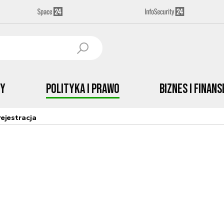
by
Polityka i prawo
Biznes i Finans
ejestracja