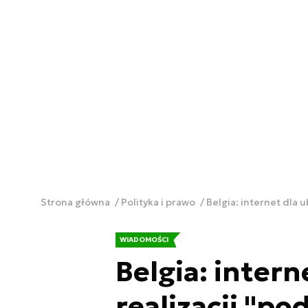
Strona główna
Polityka i prawo
Belgia: internet dla 
WIADOMOŚCI
Belgia: intern
realizacji "p