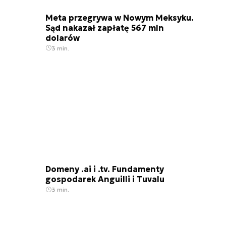
Meta przegrywa w Nowym Meksyku.
Sąd nakazał zapłatę 567 mln
dolarów
3 min.
Domeny .ai i .tv. Fundamenty
gospodarek Anguilli i Tuvalu
3 min.