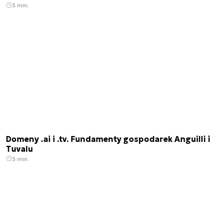
3 min.
Domeny .ai i .tv. Fundamenty gospodarek Anguilli i
Tuvalu
3 min.