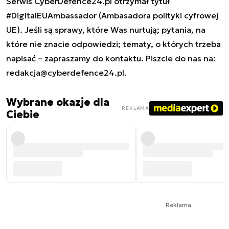
Serwis CyberDefence24.pl otrzymał tytuł
#DigitalEUAmbassador (Ambasadora polityki cyfrowej
UE). Jeśli są sprawy, które Was nurtują; pytania, na
które nie znacie odpowiedzi; tematy, o których trzeba
napisać – zapraszamy do kontaktu. Piszcie do nas na:
redakcja@cyberdefence24.pl
.
Wybrane okazje dla
REKLAMA
Ciebie
Reklama