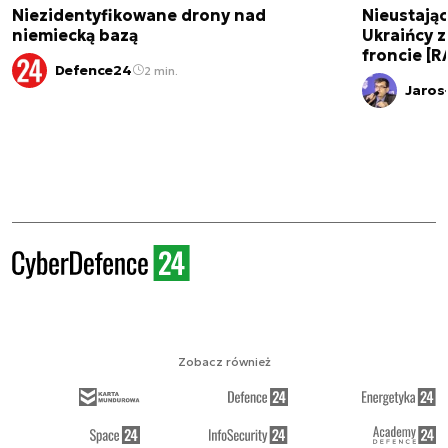
Niezidentyfikowane drony nad
Nieustając
niemiecką bazą
Ukraińcy 
froncie [
Defence24
2 min.
Jaros
Zobacz również