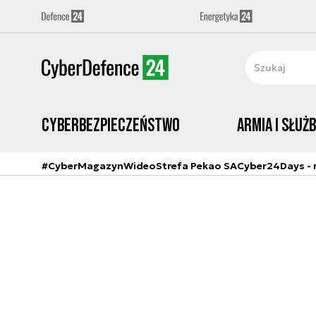
Cyberbezpieczeństwo
Armia i Służ
#CyberMagazyn
Wideo
Strefa Pekao SA
Cyber24Days - r