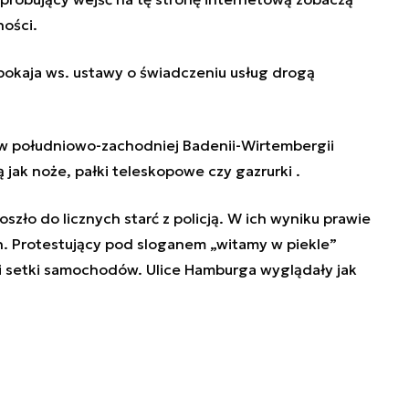
pności.
okaja ws. ustawy o świadczeniu usług drogą
 w południowo-zachodniej Badenii-Wirtembergii
 jak noże, pałki teleskopowe czy gazrurki .
ło do licznych starć z policją. W ich wyniku prawie
h. Protestujący pod sloganem „witamy w piekle”
li setki samochodów. Ulice Hamburga wyglądały jak