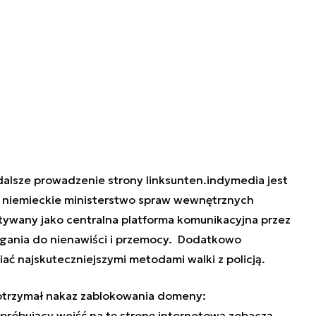
dalsze prowadzenie strony linksunten.indymedia jest
 niemieckie ministerstwo spraw wewnętrznych
stywany jako centralna platforma komunikacyjna przez
gania do nienawiści i przemocy. Dodatkowo
iać najskuteczniejszymi metodami walki z policją.
 otrzymał nakaz zablokowania domeny:
próbujący wejść na tę stronę internetową zobaczą