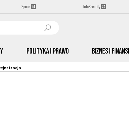
by
Polityka i prawo
Biznes i Finans
ejestracja