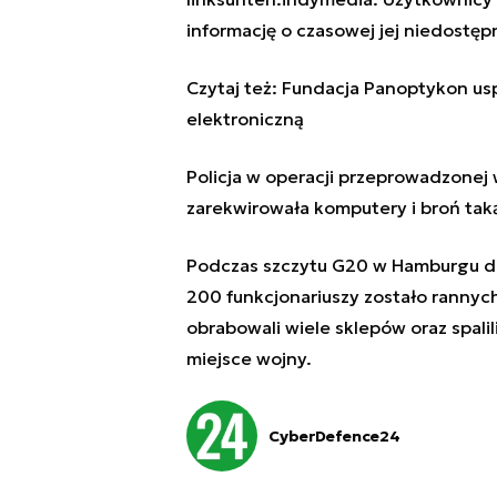
informację o czasowej jej niedostę
Czytaj też:
Fundacja Panoptykon usp
elektroniczną
Policja w operacji przeprowadzonej
zarekwirowała komputery i broń taką
Podczas szczytu G20 w Hamburgu dosz
200 funkcjonariuszy zostało rannyc
obrabowali wiele sklepów oraz spali
miejsce wojny.
CyberDefence24