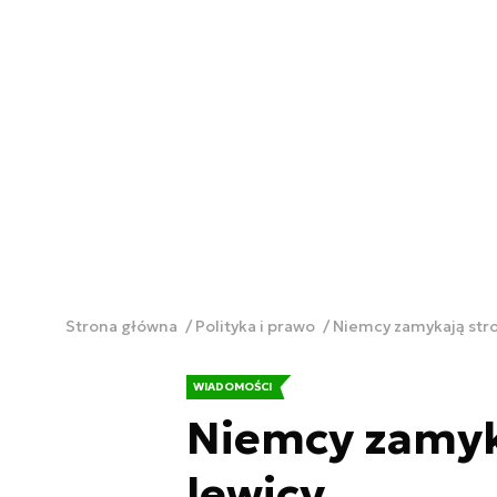
Strona główna
Polityka i prawo
Niemcy zamykają stro
WIADOMOŚCI
Niemcy zamyka
lewicy