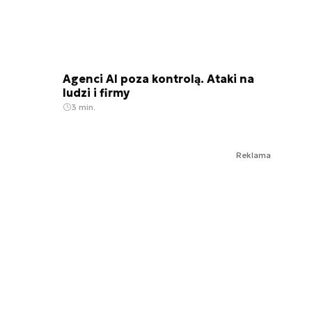
Agenci AI poza kontrolą. Ataki na
ludzi i firmy
3 min.
Reklama