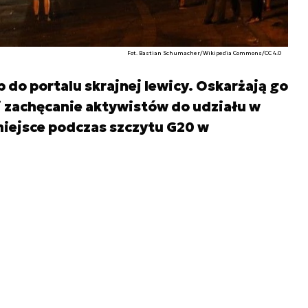
Fot. Bastian Schumacher/Wikipedia Commons/CC 4.0
do portalu skrajnej lewicy. Oskarżają go
i zachęcanie aktywistów do udziału w
miejsce podczas szczytu G20 w