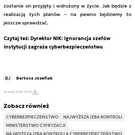
zostanie on przyjęty i wdrożony w życie. Jak będzie z
realizacją tych planów – na pewno będziemy to
jeszcze sprawdzać.
Czytaj też:
Dyrektor NIK: Ignorancja szefów
instytucji zagraża cyberbezpieczeństwu
BJ
Bartosz Józefiak
23 maja 2016, 16:00
Zobacz również
CYBERBEZPIECZEŃSTWO
NAJWYŻSZA IZBA KONTROLI
MINISTERSTWO CYFRYZACJI
NAJWYŻSZA IZBA KONTROLI A CYBERBEZPIECZEŃSTWO