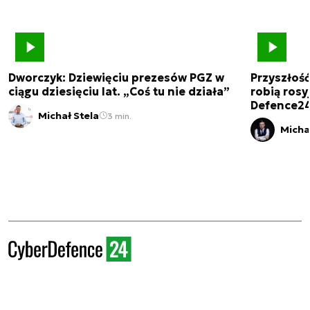
Dworczyk: Dziewięciu prezesów PGZ w
Przyszłoś
ciągu dziesięciu lat. „Coś tu nie działa”
robią rosyj
Defence2
Michał Stela
3 min.
Micha