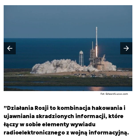
Następny slajd
Poprzedni slajd
Fot: EdwardLucas.com
”Działania Rosji to kombinacja hakowania i
ujawniania skradzionych informacji, które
łączy w sobie elementy wywiadu
radioelektronicznego z wojną informacyjną.