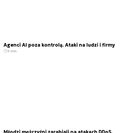
Agenci AI poza kontrolą. Ataki na ludzi i firmy
3 min.
Młodzi mężczyźni zarabiali na atakach DDoS.