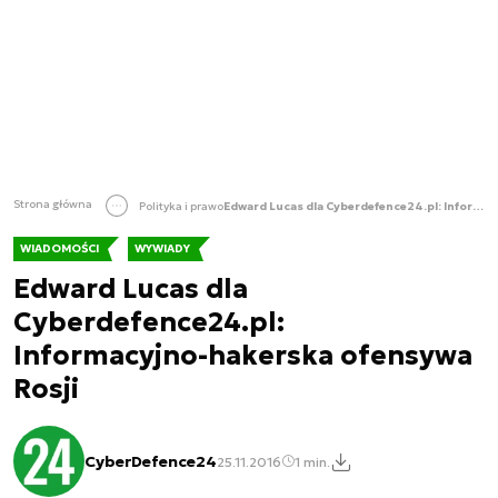
Strona główna
Polityka i prawo
Edward Lucas dla Cyberdefence24.pl: Informacyjno-hakerska ofensywa Rosji
WIADOMOŚCI
WYWIADY
Edward Lucas dla
Cyberdefence24.pl:
Informacyjno-hakerska ofensywa
Rosji
CyberDefence24
25.11.2016
1 min.