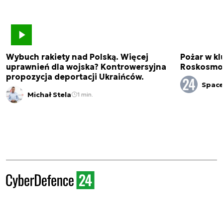
Wybuch rakiety nad Polską. Więcej
Pożar w k
uprawnień dla wojska? Kontrowersyjna
Roskosmo
propozycja deportacji Ukraińców.
Spac
Michał Stela
1 min.