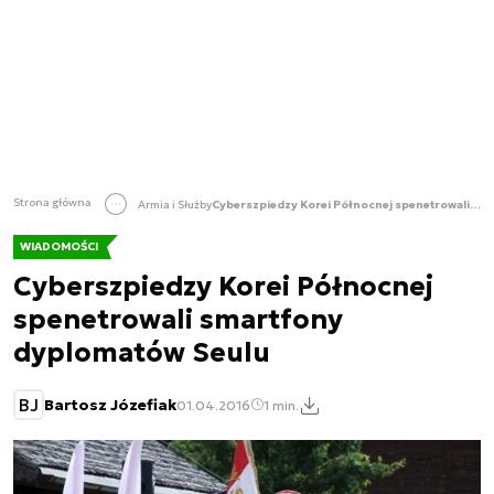
Strona główna
Armia i Służby
Cyberszpiedzy Korei Północnej spenetrowali smartfony dyplomatów Seulu
WIADOMOŚCI
Cyberszpiedzy Korei Północnej
spenetrowali smartfony
dyplomatów Seulu
BJ
Bartosz Józefiak
01.04.2016
1 min.