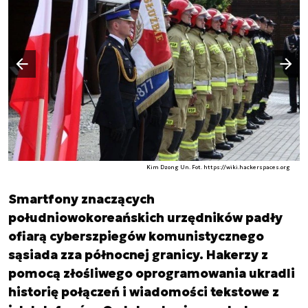
Następny slajd
Poprzedni slajd
Kim Dzong Un. Fot. https://wiki.hackerspaces.org
Smartfony znaczących
południowokoreańskich urzędników padły
ofiarą cyberszpiegów komunistycznego
sąsiada zza północnej granicy. Hakerzy z
pomocą złośliwego oprogramowania ukradli
historię połączeń i wiadomości tekstowe z