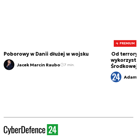
PREMIUM
Poborowy w Danii dłużej w wojsku
Od terror
wykorzystu
Jacek Marcin Raubo
7 min.
Środkowe
Adam