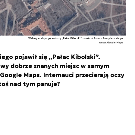
W Google Maps pojawił się „Pałac Kibolski” zamiast Pałacu Prezydenckiego.
Autor. Google Maps
go pojawił się „Pałac Kibolski”.
azwy dobrze znanych miejsc w samym
Google Maps. Internauci przecierają oczy
ktoś nad tym panuje?