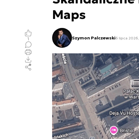
Maps
Szymon Palczewski
6 lipca 2026
1