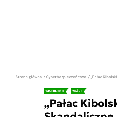
Strona główna
Cyberbezpieczeństwo
„Pałac Kibolsk
WIADOMOŚCI
WAŻNE
„Pałac Kibolsk
Skandaliczne