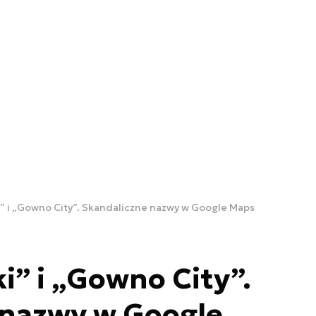
i” i „Gowno City”. Skandaliczne nazwy w Google Maps
i” i „Gowno City”.
 nazwy w Google