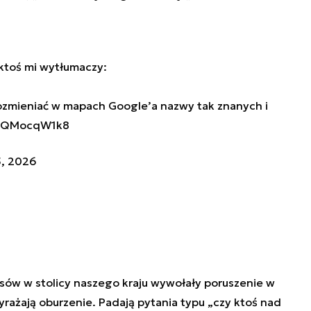
 ktoś mi wytłumaczy:
 pozmieniać w mapach Google’a nazwy tak znanych i
/GQMocqW1k8
5, 2026
ów w stolicy naszego kraju wywołały poruszenie w
yrażają oburzenie. Padają pytania typu „czy ktoś nad