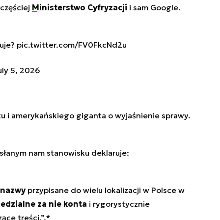
jczęściej
Ministerstwo Cyfryzacji
i sam Google.
uje?
pic.twitter.com/FV0FkcNd2u
uly 5, 2026
tu i amerykańskiego giganta o wyjaśnienie sprawy.
słanym nam stanowisku deklaruje:
 nazwy
przypisane do wielu lokalizacji w Polsce w
edzialne za nie konta
i rygorystycznie
ące treści.”.*