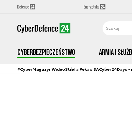
Cyberbezpieczeństwo
Armia i Służ
#CyberMagazyn
Wideo
Strefa Pekao SA
Cyber24Days - r