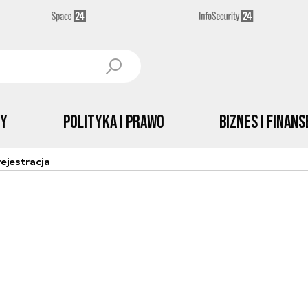
by
Polityka i prawo
Biznes i Finans
ejestracja