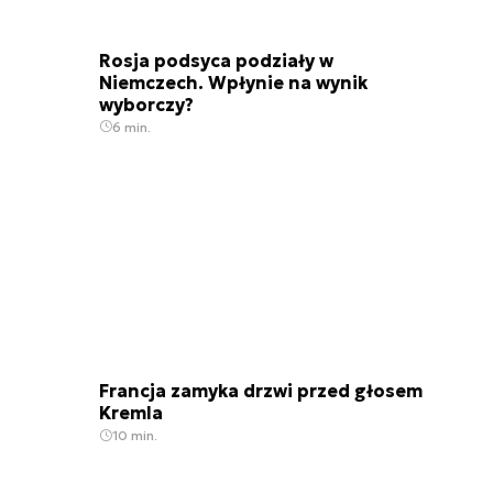
Rosja podsyca podziały w
Niemczech. Wpłynie na wynik
wyborczy?
6 min.
Francja zamyka drzwi przed głosem
Kremla
10 min.