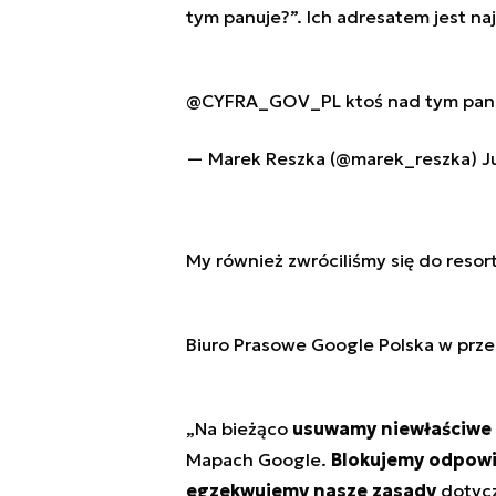
tym panuje?”. Ich adresatem jest na
@CYFRA_GOV_PL
ktoś nad tym pan
— Marek Reszka (@marek_reszka)
J
My również zwróciliśmy się do resor
Biuro Prasowe Google Polska w prze
„Na bieżąco
usuwamy niewłaściwe
Mapach Google.
Blokujemy odpowi
egzekwujemy nasze
zasady
dotycz