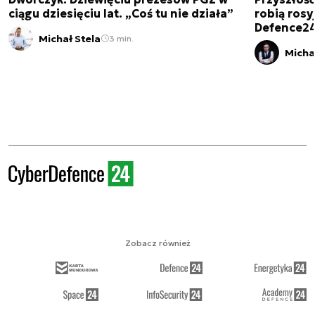
ciągu dziesięciu lat. „Coś tu nie działa”
robią rosyj
Defence2
Michał Stela
3 min.
Micha
Zobacz również