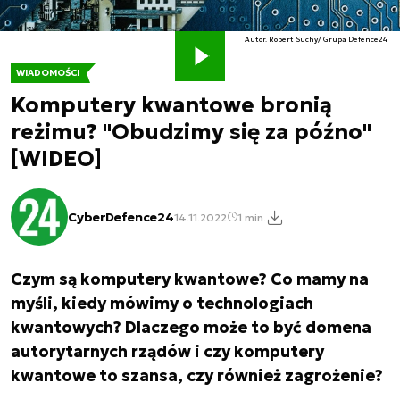
Autor. Robert Suchy/ Grupa Defence24
WIADOMOŚCI
Komputery kwantowe bronią
reżimu? "Obudzimy się za późno"
[WIDEO]
CyberDefence24
14.11.2022
1 min.
Czym są komputery kwantowe? Co mamy na
myśli, kiedy mówimy o technologiach
kwantowych? Dlaczego może to być domena
autorytarnych rządów i czy komputery
kwantowe to szansa, czy również zagrożenie?