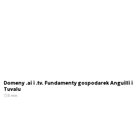
Domeny .ai i .tv. Fundamenty gospodarek Anguilli i
Tuvalu
3 min.