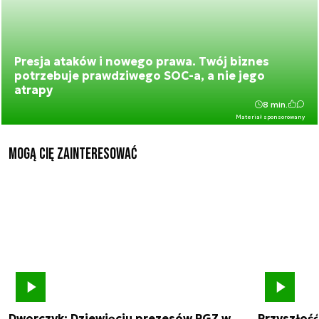
Presja ataków i nowego prawa. Twój biznes
potrzebuje prawdziwego SOC-a, a nie jego
atrapy
8 min.
Materiał sponsorowany
Mogą Cię zainteresować
Dworczyk: Dziewięciu prezesów PGZ w
Przyszłoś