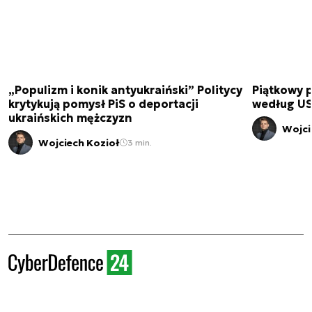
„Populizm i konik antyukraiński” Politycy
Piątkowy 
krytykują pomysł PiS o deportacji
według USA
ukraińskich mężczyzn
Wojci
Wojciech Kozioł
3 min.