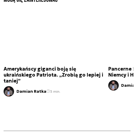
Amerykańscy giganci boją się
Pancerne S
ukraińskiego Patriota. „Zrobią go lepiej i
Niemcy i H
taniej”
Damia
Damian Ratka
3 min.