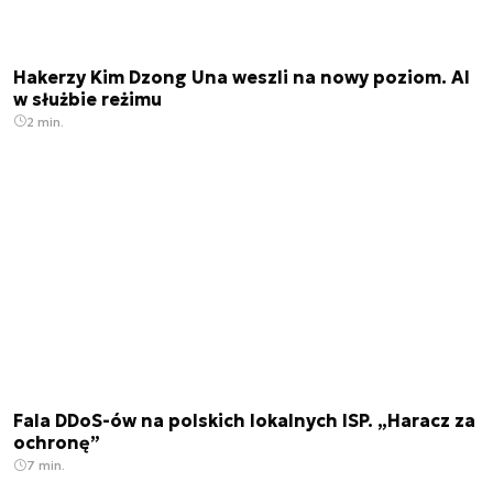
Hakerzy Kim Dzong Una weszli na nowy poziom. AI
w służbie reżimu
2 min.
Fala DDoS-ów na polskich lokalnych ISP. „Haracz za
ochronę”
7 min.