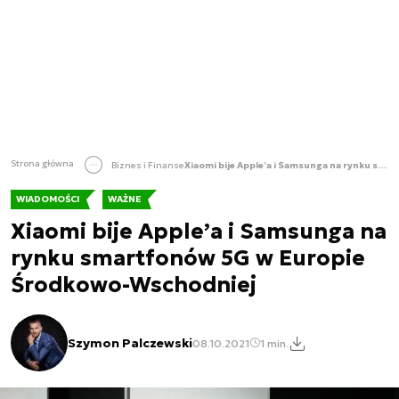
Strona główna
Biznes i Finanse
Xiaomi bije Apple’a i Samsunga na rynku smartfonów 5G w Europie Środkowo-Wschodniej
WIADOMOŚCI
WAŻNE
Xiaomi bije Apple’a i Samsunga na
rynku smartfonów 5G w Europie
Środkowo-Wschodniej
Szymon Palczewski
08.10.2021
1 min.