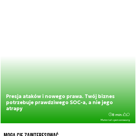
Presja ataków i nowego prawa. Twój biznes
potrzebuje prawdziwego SOC-a, a nie jego
atrapy
8 min.
Materiał sponsorowany
Mogą Cię zainteresować