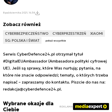
8 października 2021, 14:36
Zobacz również
CYBERBEZPIECZEŃSTWO
CYBERPRZESTRZEŃ
XIAOMI
5G: POLSKA I ŚWIAT
pokaż wszystkie
Serwis CyberDefence24.pl otrzymał tytuł
#DigitalEUAmbassador (Ambasadora polityki cyfrowej
UE). Jeśli są sprawy, które Was nurtują; pytania, na
które nie znacie odpowiedzi; tematy, o których trzeba
napisać – zapraszamy do kontaktu. Piszcie do nas na:
redakcja@cyberdefence24.pl
.
Wybrane okazje dla
REKLAMA
Ciebie