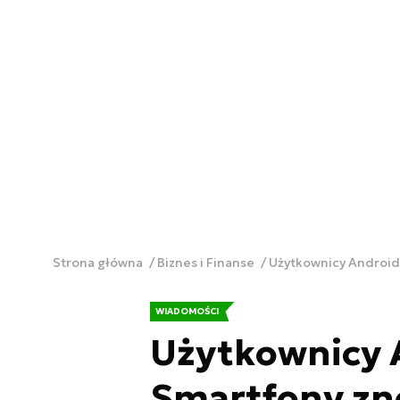
Strona główna
Biznes i Finanse
Użytkownicy Android
WIADOMOŚCI
Użytkownicy 
Smartfony zn