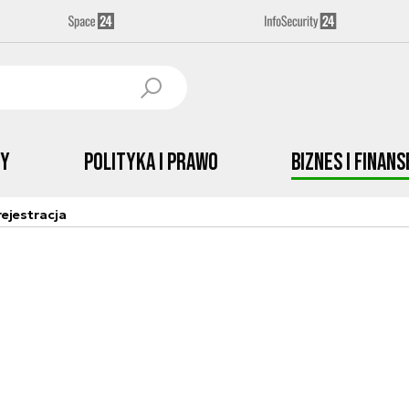
by
Polityka i prawo
Biznes i Finans
ejestracja