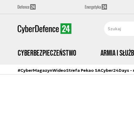
Cyberbezpieczeństwo
Armia i Służ
#CyberMagazyn
Wideo
Strefa Pekao SA
Cyber24Days - r