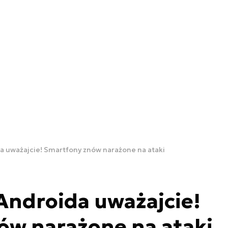
a uważajcie! Smartfony znów narażone na ataki
Androida uważajcie!
ów narażone na ataki