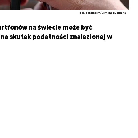
Fot. pickpik.com/Domena publiczna
rtfonów na świecie może być
na skutek podatności znalezionej w