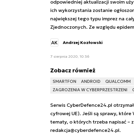
odpowiedniej aktualizacji swoim uży
ich wykorzystania zostanie ogłoszona
największej tego typu imprez na cał
Zjednoczonych. Ze względu epidemi
AK
Andrzej Kozłowski
7 sierpnia 2020, 10:36
Zobacz również
SMARTFON
ANDROID
QUALCOMM
ZAGROZENIA W CYBERPRZESTRZENI
Serwis CyberDefence24.pl otrzymał 
cyfrowej UE). Jeśli są sprawy, które
tematy, o których trzeba napisać – 
redakcja@cyberdefence24.pl
.