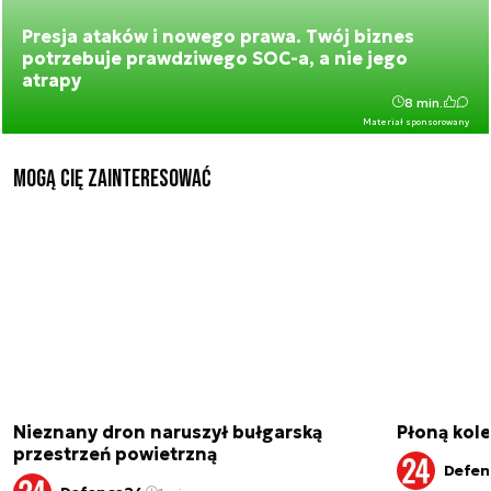
Presja ataków i nowego prawa. Twój biznes
potrzebuje prawdziwego SOC-a, a nie jego
atrapy
8 min.
Materiał sponsorowany
Mogą Cię zainteresować
Nieznany dron naruszył bułgarską
Płoną kole
przestrzeń powietrzną
Defen