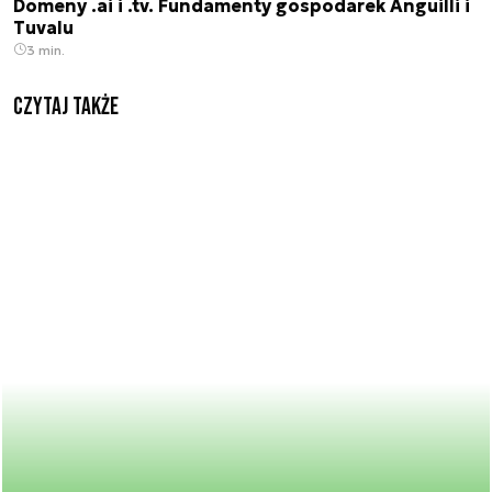
Domeny .ai i .tv. Fundamenty gospodarek Anguilli i
Tuvalu
3 min.
Czytaj także