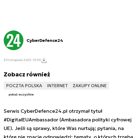
CyberDefence24
30 listopada 2023, 10:39
Zobacz również
POCZTA POLSKA
INTERNET
ZAKUPY ONLINE
pokaż wszystkie
Serwis CyberDefence24.pl otrzymał tytuł
#DigitalEUAmbassador (Ambasadora polityki cyfrowej
UE). Jeśli są sprawy, które Was nurtują; pytania, na
które nie znacie odpowiedzi; tematy, o których trzeba