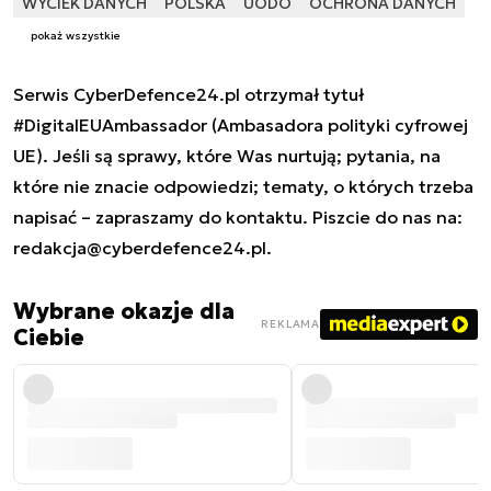
WYCIEK DANYCH
POLSKA
UODO
OCHRONA DANYCH
pokaż wszystkie
Serwis CyberDefence24.pl otrzymał tytuł
#DigitalEUAmbassador (Ambasadora polityki cyfrowej
UE). Jeśli są sprawy, które Was nurtują; pytania, na
które nie znacie odpowiedzi; tematy, o których trzeba
napisać – zapraszamy do kontaktu. Piszcie do nas na:
redakcja@cyberdefence24.pl
.
Wybrane okazje dla
REKLAMA
Ciebie