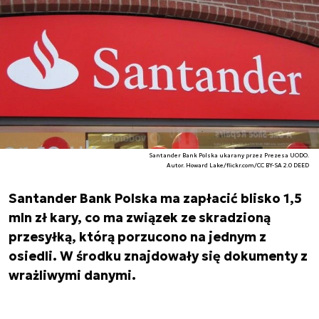
Santander Bank Polska ukarany przez Prezesa UODO.
Autor. Howard Lake/flickr.com/CC BY-SA 2.0 DEED
Santander Bank Polska ma zapłacić blisko 1,5
mln zł kary, co ma związek ze skradzioną
przesyłką, którą porzucono na jednym z
osiedli. W środku znajdowały się dokumenty z
wrażliwymi danymi.