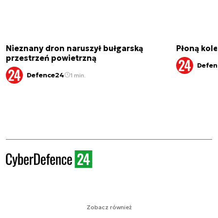
Nieznany dron naruszył bułgarską
Płoną kole
przestrzeń powietrzną
Defen
Defence24
1 min.
Zobacz również