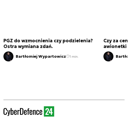
PGZ do wzmocnienia czy podzielenia?
Czy za cen
Ostra wymiana zdań.
awionetki 
Bartłomiej Wypartowicz
Bartł
1 min.