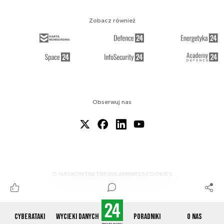
Zobacz również
Obserwuj nas
O NAS
KONTAKT
REGULAMIN
RSS
COOKIES
Cyberataki
Wycieki danych
Poradniki
O nas
© 2012-2026 CYBERDEFENCE24