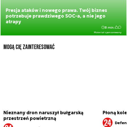
Presja ataków i nowego prawa. Twój biznes
potrzebuje prawdziwego SOC-a, a nie jego
atrapy
8 min.
Materiał sponsorowany
Mogą Cię zainteresować
Nieznany dron naruszył bułgarską
Płoną kole
przestrzeń powietrzną
Defen