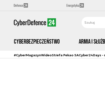
Cyberbezpieczeństwo
Armia i Służ
#CyberMagazyn
Wideo
Strefa Pekao SA
Cyber24Days - r