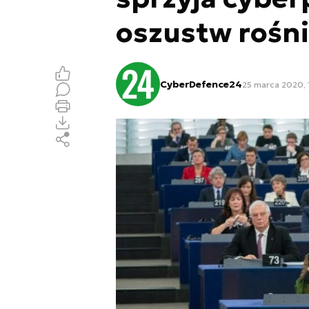
oszustw rośn
CyberDefence24
25 marca 2020, 