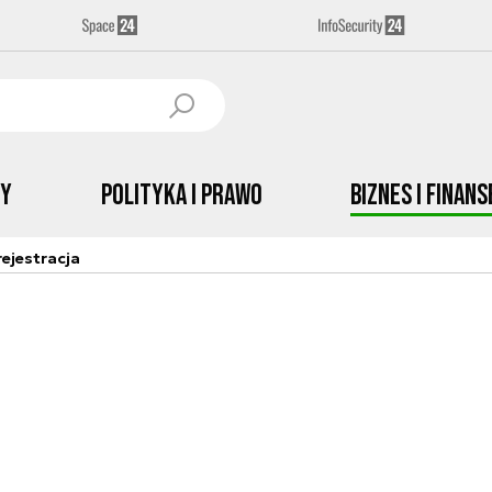
by
Polityka i prawo
Biznes i Finans
ejestracja