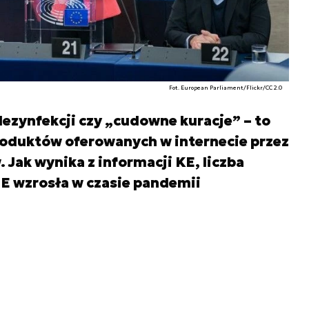
Fot. European Parliament/Flickr/CC 2.0
dezynfekcji czy „cudowne kuracje” – to
roduktów oferowanych w internecie przez
Jak wynika z informacji KE, liczba
E wzrosła w czasie pandemii