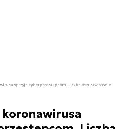
irusa sprzyja cyberprzestępcom. Liczba oszustw rośnie
 koronawirusa
przestępcom. Liczba