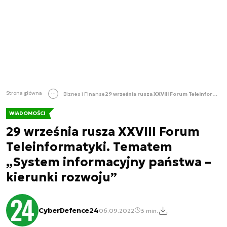
Strona główna
Biznes i Finanse
29 września rusza XXVIII Forum Teleinformatyki. Tematem „System informacyjny państwa – kierunki rozwoju”
WIADOMOŚCI
29 września rusza XXVIII Forum
Teleinformatyki. Tematem
„System informacyjny państwa –
kierunki rozwoju”
CyberDefence24
06.09.2022
3 min.