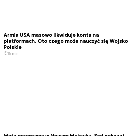
Armia USA masowo likwiduje konta na
platformach. Oto czego może nauczyć się Wojsko
Polskie
16 min.
Meta przegrywa w Nowym Meksyku. Sąd nakazał