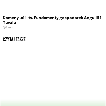
Domeny .ai i .tv. Fundamenty gospodarek Anguilli i
Tuvalu
3 min.
Czytaj także