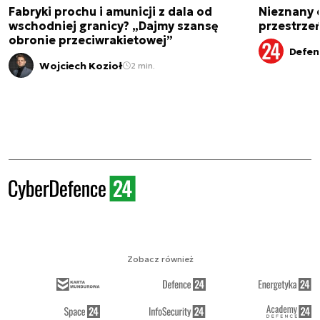
Fabryki prochu i amunicji z dala od
Nieznany 
wschodniej granicy? „Dajmy szansę
przestrze
obronie przeciwrakietowej”
Defen
Wojciech Kozioł
2 min.
Zobacz również