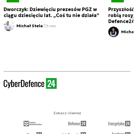
Dworczyk: Dziewięciu prezesów PGZ w
Przyszłoś
ciągu dziesięciu lat. „Coś tu nie działa”
robią rosyj
Defence2
Michał Stela
3 min.
Micha
Zobacz również