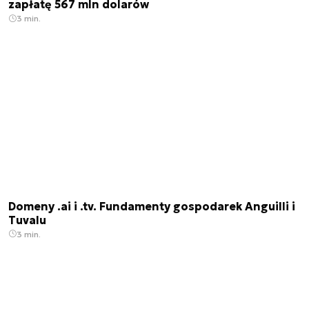
zapłatę 567 mln dolarów
3 min.
Domeny .ai i .tv. Fundamenty gospodarek Anguilli i
Tuvalu
3 min.