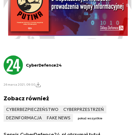
CyberDefence24
26 marca 2021, 09:50
Zobacz również
CYBERBEZPIECZEŃSTWO
CYBERPRZESTRZEŃ
DEZINFORMACJA
FAKE NEWS
pokaż wszystkie
Serwis CyberDefence24.pl otrzymał tytuł