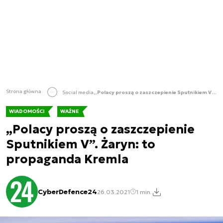
Strona główna
Social media
„Polacy proszą o zaszczepienie Sputnikiem V”. Żaryn: to propaganda Kremla
WIADOMOŚCI
WAŻNE
„Polacy proszą o zaszczepienie
Sputnikiem V”. Żaryn: to
propaganda Kremla
CyberDefence24
26.03.2021
1 min.